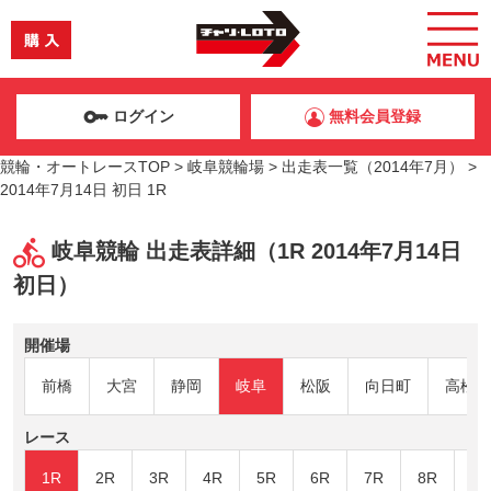
ログイン
無料会員登録
競輪・オートレースTOP
>
岐阜競輪場
>
出走表一覧（2014年7月）
>
2014年7月14日 初日 1R
岐阜競輪 出走表詳細（1R 2014年7月14日
初日）
開催場
前橋
大宮
静岡
岐阜
松阪
向日町
高松
レース
1R
2R
3R
4R
5R
6R
7R
8R
9R