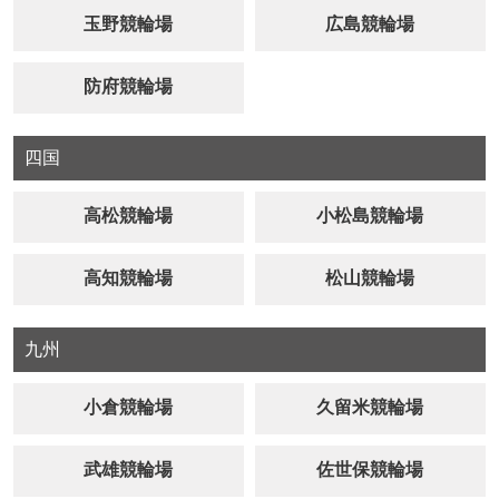
玉野競輪場
広島競輪場
防府競輪場
四国
高松競輪場
小松島競輪場
高知競輪場
松山競輪場
九州
小倉競輪場
久留米競輪場
武雄競輪場
佐世保競輪場