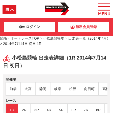
ログイン
無料会員登録
競輪・オートレースTOP
>
小松島競輪場
>
出走表一覧（2014年7月）
>
2014年7月14日 初日 1R
小松島競輪 出走表詳細（1R 2014年7月14
日 初日）
開催場
前橋
大宮
静岡
岐阜
松阪
向日町
高松
レース
1R
2R
3R
4R
5R
6R
7R
8R
9R