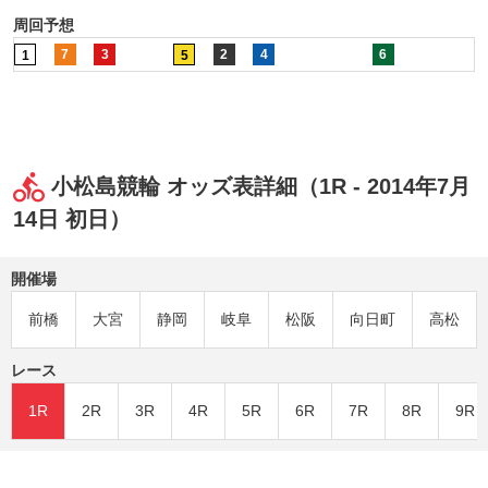
周回予想
7
3
2
4
6
1
5
小松島競輪 オッズ表詳細（1R - 2014年7月
14日 初日）
開催場
前橋
大宮
静岡
岐阜
松阪
向日町
高松
レース
1R
2R
3R
4R
5R
6R
7R
8R
9R