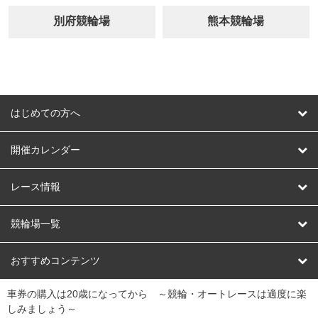
別府競輪場
熊本競輪場
はじめての方へ
はじめての方へ
開催カレンダー
競輪
レース情報
オートレース
レース予想
競輪場一覧
競輪くじ
レース結果
北日本
函館競輪場
青森競輪場
いわき平競輪場
おすすめコンテンツ
車券の購入は20歳になってから ～競輪・オートレースは適度に楽
Dokanto!
キャリーオーバー一覧
関
競輪選手情報
弥彦競輪場
前橋競輪場
取手競輪場
宇都宮競輪場
しみましょう～
東