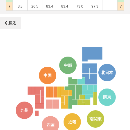
7
3.3
26.5
83.4
83.4
73.0
97.3
7
戻る
中部
北日本
中国
関東
九州
南関東
近畿
四国