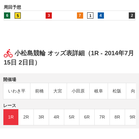
周回予想
6
3
7
4
2
5
1
小松島競輪 オッズ表詳細（1R - 2014年7月
15日 2日目）
開催場
いわき平
前橋
大宮
小田原
岐阜
松阪
向
レース
1R
2R
3R
4R
5R
6R
7R
8R
9R