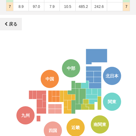
7
8.9
97.0
7.9
10.5
485.2
242.6
7
戻る
中部
北日本
中国
関東
九州
南関東
近畿
四国