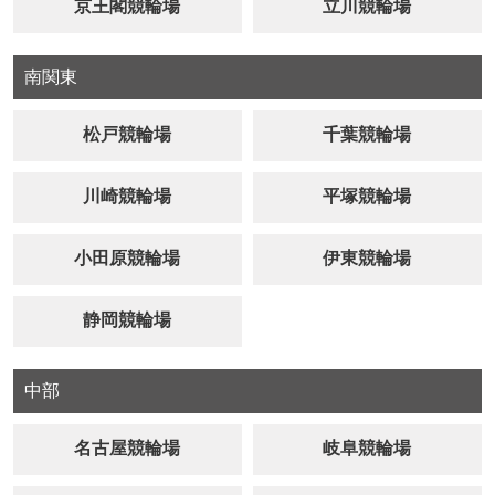
京王閣競輪場
立川競輪場
南関東
松戸競輪場
千葉競輪場
川崎競輪場
平塚競輪場
小田原競輪場
伊東競輪場
静岡競輪場
中部
名古屋競輪場
岐阜競輪場