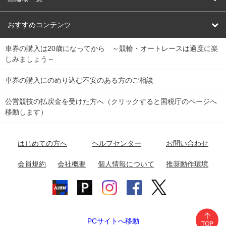
競輪くじ
レース結果
北日本
函館競輪場
青森競輪場
いわき平競輪場
おすすめコンテンツ
車券の購入は20歳になってから ～競輪・オートレースは適度に楽
Dokanto!
キャリーオーバー一覧
関
競輪選手情報
弥彦競輪場
前橋競輪場
取手競輪場
宇都宮競輪場
しみましょう～
東
大宮競輪場
西武園競輪場
京王閣競輪場
立川競輪場
チャリロトプラザ
Perfecta Navi
車券の購入にのめり込む不安のある方のご相談
南
松戸競輪場
千葉競輪場
川崎競輪場
平塚競輪場
公営競技の払戻金を受けた方へ（クリックすると国税庁のページへ
netkeirin
関
移動します）
小田原競輪場
伊東競輪場
静岡競輪場
東
ケイリンガル
中
名古屋競輪場
岐阜競輪場
大垣競輪場
豊橋競輪場
はじめての方へ
ヘルプセンター
お問い合わせ
部
チャリレンジャー
富山競輪場
松阪競輪場
四日市競輪場
会員規約
会社概要
個人情報について
推奨動作環境
競輪場情報
近
福井競輪場
奈良競輪場
向日町競輪場
和歌山競輪場
畿
岸和田競輪場
オートレース場情報
PCサイトへ移動