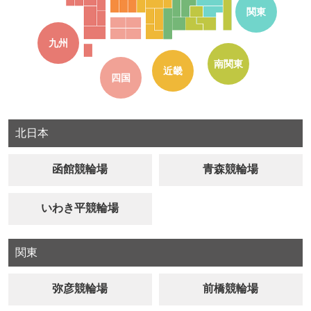
関東
九州
南関東
近畿
四国
北日本
函館競輪場
青森競輪場
いわき平競輪場
関東
弥彦競輪場
前橋競輪場