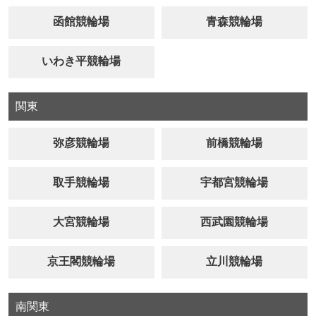
函館競輪場
青森競輪場
いわき平競輪場
関東
弥彦競輪場
前橋競輪場
取手競輪場
宇都宮競輪場
大宮競輪場
西武園競輪場
京王閣競輪場
立川競輪場
南関東