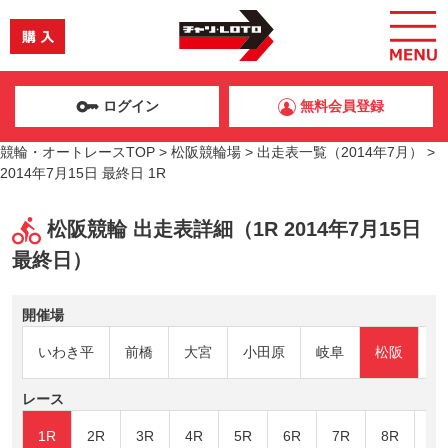
ログイン
無料会員登録
競輪・オートレースTOP
>
松阪競輪場
>
出走表一覧（2014年7月）
>
2014年7月15日 最終日 1R
松阪競輪 出走表詳細（1R 2014年7月15日
最終日）
開催場
いわき平
前橋
大宮
小田原
岐阜
松阪
向
レース
1R
2R
3R
4R
5R
6R
7R
8R
9R