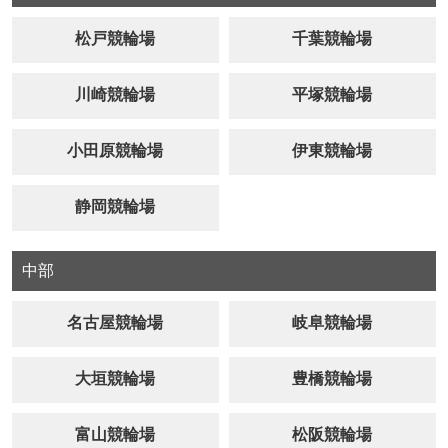
松戸競輪場
千葉競輪場
川崎競輪場
平塚競輪場
小田原競輪場
伊東競輪場
静岡競輪場
中部
名古屋競輪場
岐阜競輪場
大垣競輪場
豊橋競輪場
富山競輪場
松阪競輪場