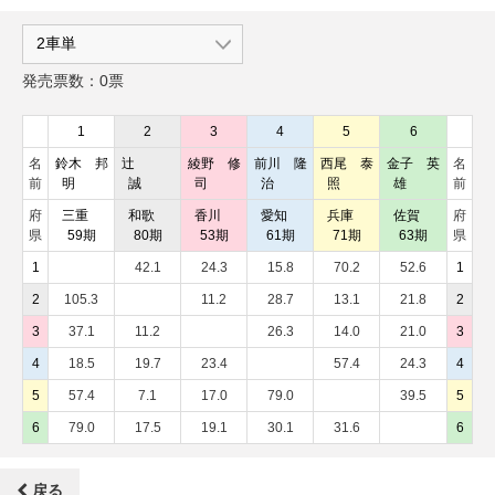
発売票数：0票
1
2
3
4
5
6
名
鈴木 邦
辻
綾野 修
前川 隆
西尾 泰
金子 英
名
前
明
誠
司
治
照
雄
前
府
三重
和歌
香川
愛知
兵庫
佐賀
府
県
59期
80期
53期
61期
71期
63期
県
1
42.1
24.3
15.8
70.2
52.6
1
2
105.3
11.2
28.7
13.1
21.8
2
3
37.1
11.2
26.3
14.0
21.0
3
4
18.5
19.7
23.4
57.4
24.3
4
5
57.4
7.1
17.0
79.0
39.5
5
6
79.0
17.5
19.1
30.1
31.6
6
戻る