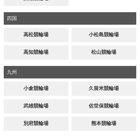
四国
高松競輪場
小松島競輪場
高知競輪場
松山競輪場
九州
小倉競輪場
久留米競輪場
武雄競輪場
佐世保競輪場
別府競輪場
熊本競輪場