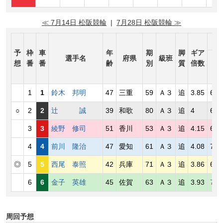
≪ 7月14日 松阪競輪
|
7月28日 松阪競輪 ≫
予
枠
車
年
期
脚
ギア
選手名
府県
級班
競
想
番
番
齢
別
質
倍数
得
1
1
鈴木 邦明
47
三重
59
Ａ３
追
3.85
66.
○
2
2
辻 誠
39
和歌
80
Ａ３
追
4
69.
3
3
綾野 修司
51
香川
53
Ａ３
追
4.15
69.
4
4
前川 隆治
47
愛知
61
Ａ３
追
4.08
75.
◎
5
5
西尾 泰照
42
兵庫
71
Ａ３
追
3.86
63.
6
6
金子 英雄
45
佐賀
63
Ａ３
追
3.93
78.
周回予想