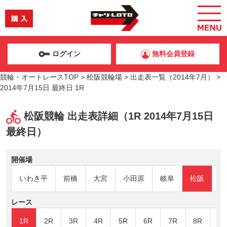
ログイン
無料会員登録
競輪・オートレースTOP
>
松阪競輪場
>
出走表一覧（2014年7月）
>
2014年7月15日 最終日 1R
松阪競輪 出走表詳細（1R 2014年7月15日
最終日）
開催場
いわき平
前橋
大宮
小田原
岐阜
松阪
向
レース
1R
2R
3R
4R
5R
6R
7R
8R
9R