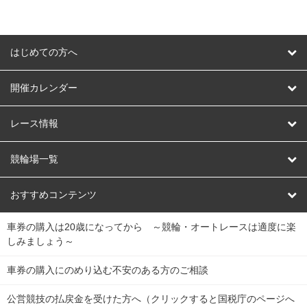
はじめての方へ
はじめての方へ
開催カレンダー
競輪
レース情報
オートレース
レース予想
競輪場一覧
競輪くじ
レース結果
北日本
函館競輪場
青森競輪場
いわき平競輪場
おすすめコンテンツ
車券の購入は20歳になってから ～競輪・オートレースは適度に楽
Dokanto!
キャリーオーバー一覧
関
競輪選手情報
弥彦競輪場
前橋競輪場
取手競輪場
宇都宮競輪場
しみましょう～
東
大宮競輪場
西武園競輪場
京王閣競輪場
立川競輪場
チャリロトプラザ
Perfecta Navi
車券の購入にのめり込む不安のある方のご相談
南
松戸競輪場
千葉競輪場
川崎競輪場
平塚競輪場
公営競技の払戻金を受けた方へ（クリックすると国税庁のページへ
netkeirin
関