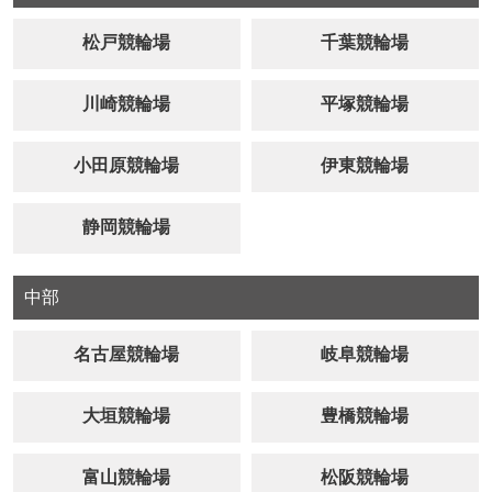
松戸競輪場
千葉競輪場
川崎競輪場
平塚競輪場
小田原競輪場
伊東競輪場
静岡競輪場
中部
名古屋競輪場
岐阜競輪場
大垣競輪場
豊橋競輪場
富山競輪場
松阪競輪場