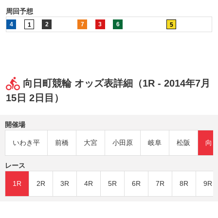
周回予想
4
2
7
3
6
1
5
向日町競輪 オッズ表詳細（1R - 2014年7月
15日 2日目）
開催場
いわき平
前橋
大宮
小田原
岐阜
松阪
向
レース
1R
2R
3R
4R
5R
6R
7R
8R
9R