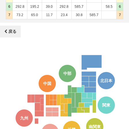
6
292.8
195.2
39.0
292.8
585.7
58.5
6
7
73.2
65.0
11.7
23.4
30.8
585.7
7
戻る
中部
北日本
中国
関東
九州
南関東