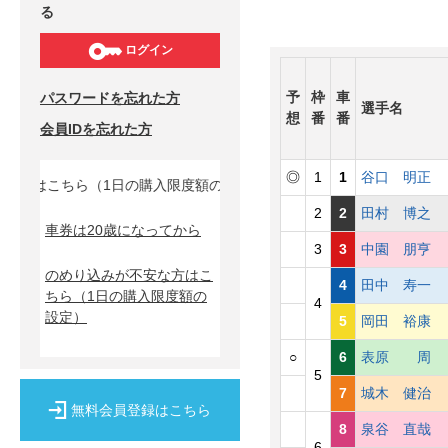
る
ログイン
予
枠
車
パスワードを忘れた方
選手名
想
番
番
会員IDを忘れた方
◎
1
1
谷口 明
方はこちら（1日の購入限度額の設定）↓
2
2
田村 博
車券は20歳になってから
3
3
中園 朋
のめり込みが不安な方はこ
4
田中 寿
ちら
（1日の購入限度額の
4
設定）
5
岡田 裕
○
6
表原 
5
7
城木 健
無料会員登録はこちら
8
泉谷 直
6