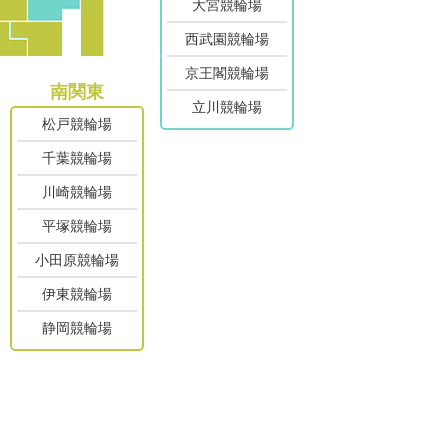
大宮競輪場
西武園競輪場
京王閣競輪場
南関東
立川競輪場
松戸競輪場
千葉競輪場
川崎競輪場
平塚競輪場
小田原競輪場
伊東競輪場
静岡競輪場