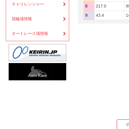
チャリレンジャー
8
217.0
9
9
43.4
1
競輪場情報
オートレース場情報