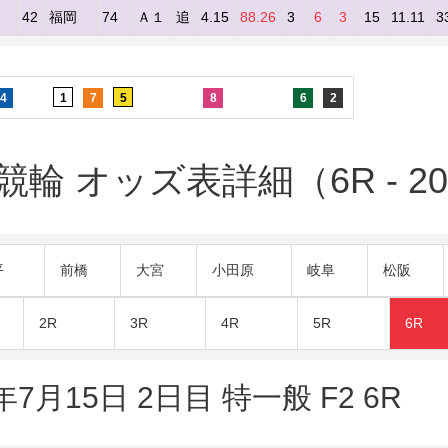
一
42
福岡
74
Ａ１
追
4.15
88.26
3
6
3
15
11.11
3
4
1
7
5
8
6
2
輪 オッズ表詳細（6R - 20
平
前橋
大宮
小田原
岐阜
松阪
2R
3R
4R
5R
6R
年7月15日 2日目 特一般 F2 6R