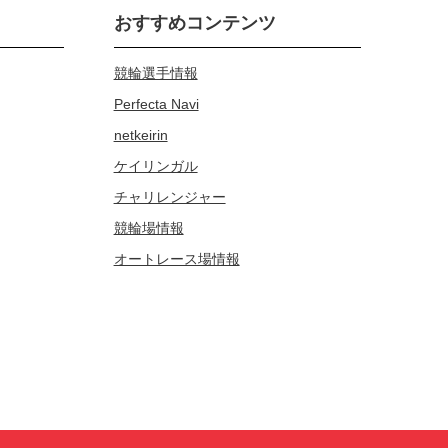
おすすめコンテンツ
競輪選手情報
Perfecta Navi
netkeirin
ケイリンガル
チャリレンジャー
競輪場情報
オートレース場情報