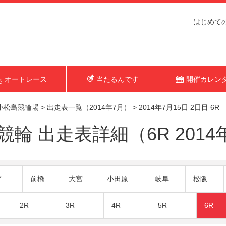
はじめて
オートレース
当たるんです
開催カレン
小松島競輪場
>
出走表一覧（2014年7月）
>
2014年7月15日 2日目 6R
輪 出走表詳細（6R 2014年
平
前橋
大宮
小田原
岐阜
松阪
2R
3R
4R
5R
6R