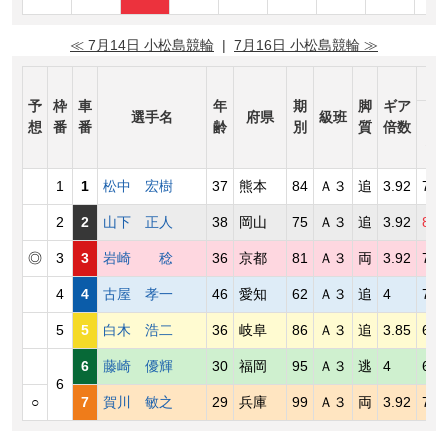
≪ 7月14日 小松島競輪
|
7月16日 小松島競輪 ≫
予
枠
車
年
期
脚
ギア
選手名
府県
級班
競
想
番
番
齢
別
質
倍数
得
1
1
松中 宏樹
37
熊本
84
Ａ３
追
3.92
78.
2
2
山下 正人
38
岡山
75
Ａ３
追
3.92
80.
◎
3
3
岩崎 稔
36
京都
81
Ａ３
両
3.92
71.
4
4
古屋 孝一
46
愛知
62
Ａ３
追
4
79.
5
5
白木 浩二
36
岐阜
86
Ａ３
追
3.85
69.
6
藤崎 優輝
30
福岡
95
Ａ３
逃
4
69.
6
○
7
賀川 敏之
29
兵庫
99
Ａ３
両
3.92
78.