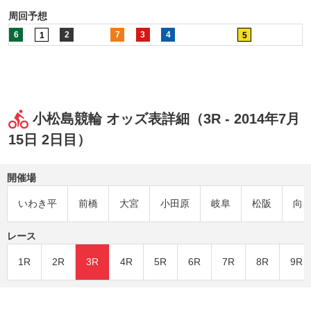
周回予想
6
2
7
3
4
1
5
小松島競輪 オッズ表詳細（3R - 2014年7月
15日 2日目）
開催場
いわき平
前橋
大宮
小田原
岐阜
松阪
向
レース
1R
2R
3R
4R
5R
6R
7R
8R
9R