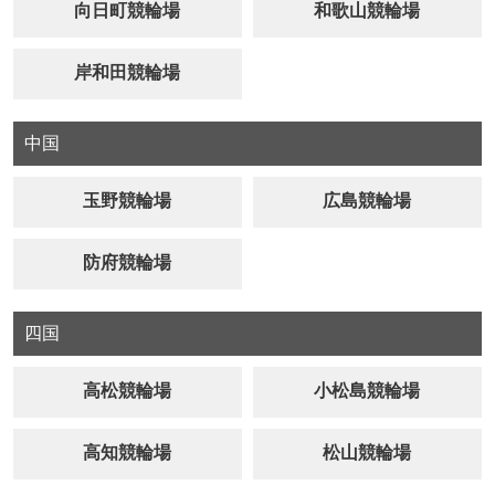
向日町競輪場
和歌山競輪場
岸和田競輪場
中国
玉野競輪場
広島競輪場
防府競輪場
四国
高松競輪場
小松島競輪場
高知競輪場
松山競輪場