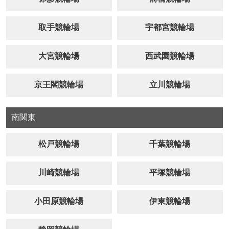
取手競輪場
宇都宮競輪場
大宮競輪場
西武園競輪場
京王閣競輪場
立川競輪場
南関東
松戸競輪場
千葉競輪場
川崎競輪場
平塚競輪場
小田原競輪場
伊東競輪場