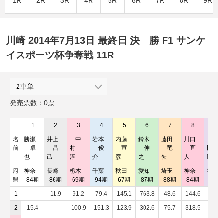
1R
2R
3R
4R
5R
6R
7R
8R
9R
川崎 2014年7月13日 最終日 決 勝 F1 サンケ
イスポーツ杯争奪戦 11R
発売票数：0票
1
2
3
4
5
6
7
8
9
名
勝瀬
井上
中
岩本
内藤
鈴木
藤田
川口
前
卓
昌
村
俊
宣
伸
竜
直
也
己
淳
介
彦
之
矢
人
府
神奈
長崎
栃木
千葉
秋田
愛知
埼玉
神奈
福
県
84期
86期
69期
94期
67期
87期
88期
84期
87
1
11.9
91.2
79.4
145.1
763.8
48.6
144.6
26
2
15.4
100.9
151.3
123.9
302.6
75.7
318.5
5.