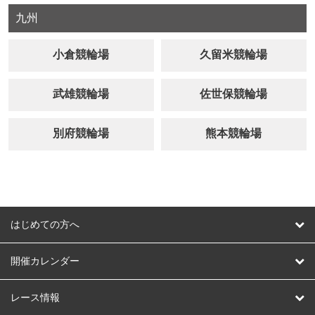
九州
小倉競輪場
久留米競輪場
武雄競輪場
佐世保競輪場
別府競輪場
熊本競輪場
はじめての方へ
はじめての方へ
開催カレンダー
競輪
レース情報