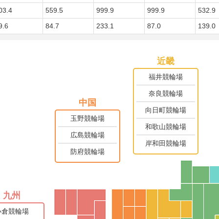
03.4
559.5
999.9
999.9
532.9
9.6
84.7
233.1
87.0
139.0
近畿
福井競輪場
奈良競輪場
中国
向日町競輪場
玉野競輪場
和歌山競輪場
広島競輪場
岸和田競輪場
防府競輪場
九州
小倉競輪場