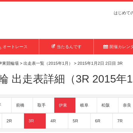
はじめて
オートレース
当たるんです
開催カレン
伊東競輪場
>
出走表一覧（2015年1月）
>
2015年1月2日 2日目 3R
 出走表詳細（3R 2015年1
平
前橋
取手
伊東
岐阜
松阪
奈良
2R
3R
4R
5R
6R
7R