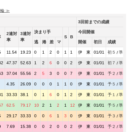
輪 ≫
3回前までの成績
決まり手
今回開催
2連対
3連対
率
S
B
率
率
逃
捲
差
マ
開催
初日
成績
準１
初５
5
11.54
19.23
0
1
2
0
1
1
伊 東
01/01
準３
初７
32
47.37
52.63
1
2
6
0
0
2
伊 東
01/01
準６
予２
63
37.04
55.56
2
5
3
0
0
7
伊 東
01/01
準８
予５
4.35
26.09
0
0
0
1
1
0
伊 東
01/01
準７
予１
81
33.33
38.1
0
1
6
0
1
2
伊 東
01/01
準９
予５
67
62.5
79.17
10
2
1
2
1
12
伊 東
01/01
準４
予３
5
29.17
33.33
0
0
6
1
3
0
伊 東
01/01
準５
予２
9
7.69
15.38
0
0
2
0
0
2
伊 東
01/01