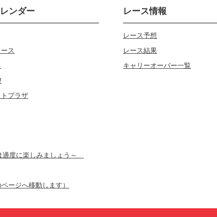
カレンダー
レース情報
レース予想
レース
レース結果
じ
キャリーオーバー一覧
!
ロトプラザ
スは適度に楽しみましょう～
のページへ移動します）