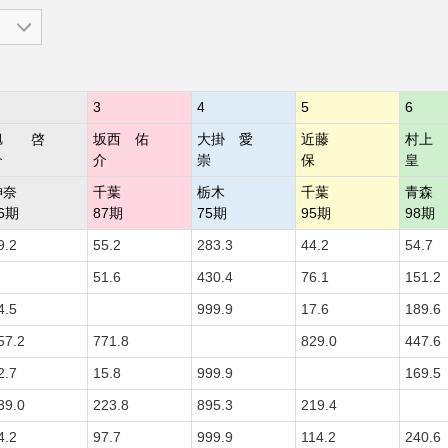
3
4
5
6
旭 啓
坂西 佑
大掛 愛
近藤
村
介
介
崇
保
皇
神奈
千葉
栃木
千葉
青森
6期
87期
75期
95期
98期
9.2
55.2
283.3
44.2
54.7
51.6
430.4
76.1
151.2
4.5
999.9
17.6
189.6
57.2
771.8
829.0
447.6
2.7
15.8
999.9
169.5
39.0
223.8
895.3
219.4
4.2
97.7
999.9
114.2
240.6