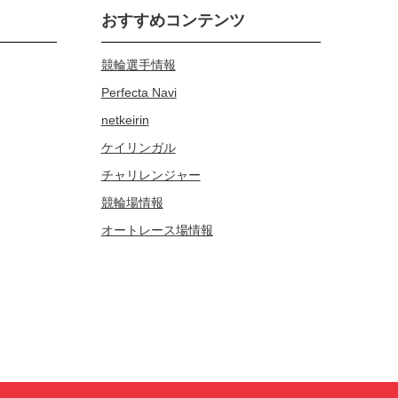
おすすめコンテンツ
競輪選手情報
Perfecta Navi
netkeirin
ケイリンガル
チャリレンジャー
競輪場情報
オートレース場情報