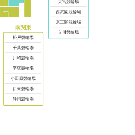
大宮競輪場
西武園競輪場
京王閣競輪場
南関東
立川競輪場
松戸競輪場
千葉競輪場
川崎競輪場
平塚競輪場
小田原競輪場
伊東競輪場
静岡競輪場