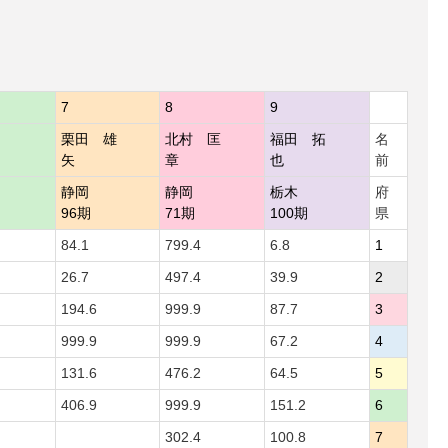
7
8
9
上
栗田 雄
北村 匡
福田 拓
名
矢
章
也
前
静岡
静岡
栃木
府
96期
71期
100期
県
84.1
799.4
6.8
1
26.7
497.4
39.9
2
194.6
999.9
87.7
3
999.9
999.9
67.2
4
131.6
476.2
64.5
5
406.9
999.9
151.2
6
302.4
100.8
7