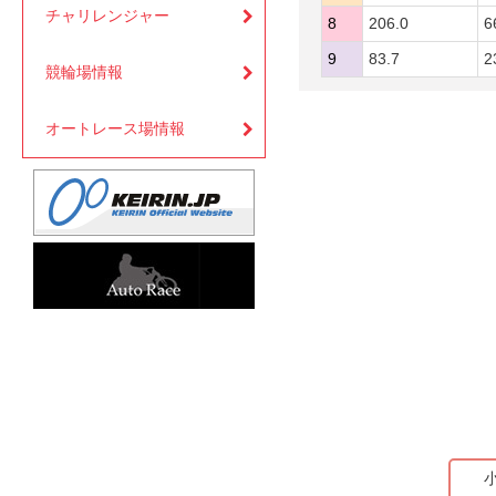
チャリレンジャー
8
206.0
6
9
83.7
2
競輪場情報
オートレース場情報