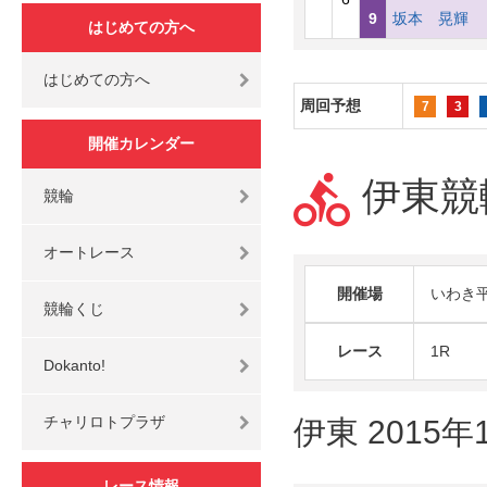
9
坂本 晃
はじめての方へ
はじめての方へ
周回予想
7
3
開催カレンダー
伊東競輪
競輪
オートレース
開催場
いわき
競輪くじ
レース
1R
Dokanto!
チャリロトプラザ
伊東 2015年
レース情報