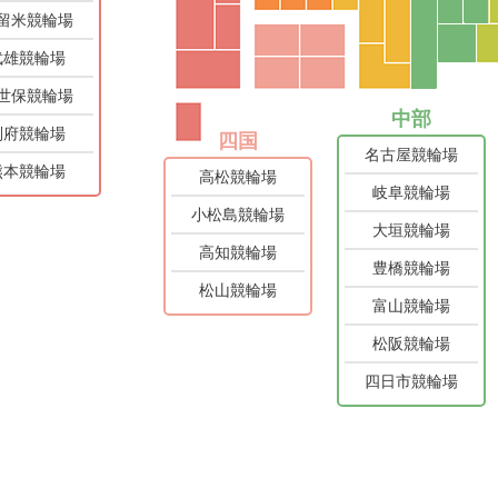
留米競輪場
武雄競輪場
世保競輪場
中部
別府競輪場
四国
名古屋競輪場
熊本競輪場
高松競輪場
岐阜競輪場
小松島競輪場
大垣競輪場
高知競輪場
豊橋競輪場
松山競輪場
富山競輪場
松阪競輪場
四日市競輪場