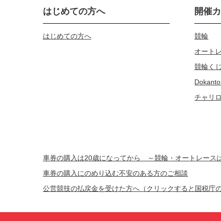
はじめての方へ
開催
はじめての方へ
競輪
オート
競輪く
Dokanto
チャリ
車券の購入は20歳になってから ～競輪・オートレー
車券の購入にのめり込む不安のある方のご相談
公営競技の払戻金を受けた方へ（クリックすると国税庁