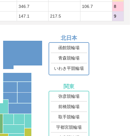
346.7
106.7
8
147.1
217.5
9
北日本
函館競輪場
青森競輪場
いわき平競輪場
関東
弥彦競輪場
前橋競輪場
取手競輪場
宇都宮競輪場