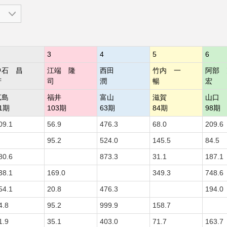
3
4
5
6
中石 昌
江端 隆
西田
竹内 一
阿部 
芳
司
潤
暢
宏
広島
福井
富山
滋賀
山口
1期
103期
63期
84期
98期
09.1
56.9
476.3
68.0
209.6
95.2
524.0
145.5
84.5
80.6
873.3
31.1
187.1
38.1
169.0
349.3
748.6
54.1
20.8
476.3
194.0
4.8
95.2
999.9
158.7
1.9
35.1
403.0
71.7
163.7