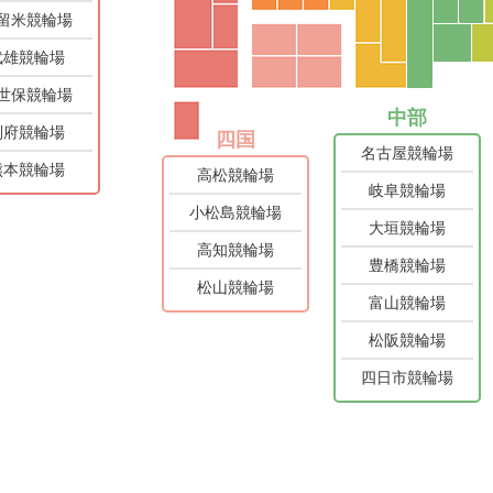
留米競輪場
武雄競輪場
世保競輪場
中部
別府競輪場
四国
名古屋競輪場
熊本競輪場
高松競輪場
岐阜競輪場
小松島競輪場
大垣競輪場
高知競輪場
豊橋競輪場
松山競輪場
富山競輪場
松阪競輪場
四日市競輪場