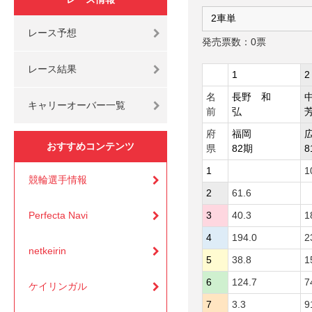
レース予想
発売票数：0票
レース結果
1
2
名
長野 和
キャリーオーバー一覧
前
弘
府
福岡
おすすめコンテンツ
県
82期
8
1
1
競輪選手情報
2
61.6
Perfecta Navi
3
40.3
1
4
194.0
2
netkeirin
5
38.8
1
6
124.7
7
ケイリンガル
7
3.3
9