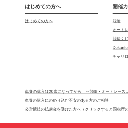
はじめての方へ
開催
はじめての方へ
競輪
オート
競輪く
Dokanto
チャリ
車券の購入は20歳になってから ～競輪・オートレー
車券の購入にのめり込む不安のある方のご相談
公営競技の払戻金を受けた方へ（クリックすると国税庁