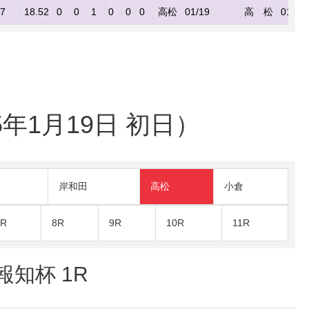
.7
18.52
0
0
1
0
0
0
高松
01/19
高 松
01/19
5年1月19日 初日）
岸和田
高松
小倉
7R
8R
9R
10R
11R
報知杯 1R