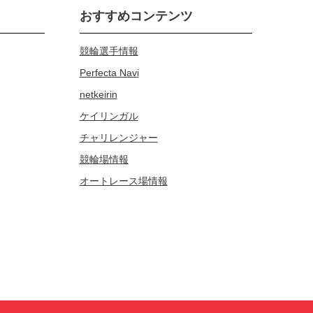
おすすめコンテンツ
競輪選手情報
Perfecta Navi
netkeirin
ケイリンガル
チャリレンジャー
競輪場情報
オートレース場情報