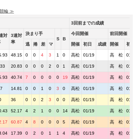
松競輪 ≫
3回前までの成績
決まり手
今回開催
前回開催
連対
3連対
S
B
率
率
逃
捲
差
マ
開催
初日
成績
開催
初日
5.93
48.15
0
0
4
3
1
0
高松
01/19
高 松
01/19
.33
20.83
0
0
0
2
0
1
高松
01/19
高 松
01/19
5.93
40.74
7
0
0
0
0
19
高松
01/19
高 松
01/19
.7
14.81
0
0
1
0
3
0
高松
01/19
高 松
01/19
0
36
0
0
2
3
0
0
高松
01/19
高 松
01/19
0.43
52.17
4
2
1
0
0
14
高松
01/19
高 松
01/19
2.17
60.87
4
8
0
0
0
5
高松
01/19
高 松
01/19
3.04
17.39
0
2
0
1
1
4
高松
01/19
高 松
01/19