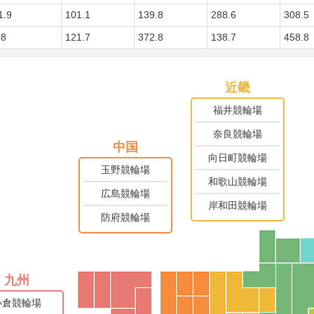
1.9
101.1
139.8
288.6
308.5
.8
121.7
372.8
138.7
458.8
近畿
福井競輪場
奈良競輪場
中国
向日町競輪場
玉野競輪場
和歌山競輪場
広島競輪場
岸和田競輪場
防府競輪場
九州
小倉競輪場