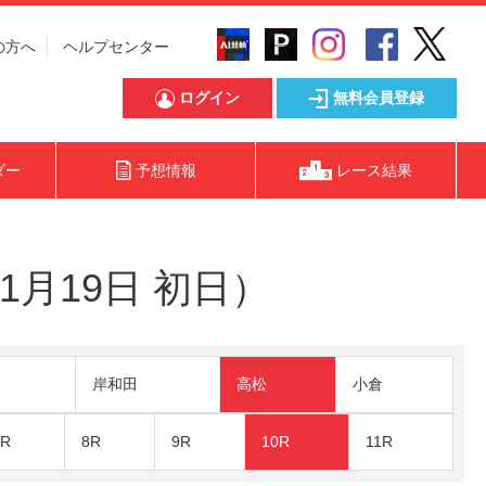
の方へ
ヘルプセンター
ログイン
無料会員登録
ダー
予想情報
レース結果
1月19日 初日）
岸和田
高松
小倉
7R
8R
9R
10R
11R