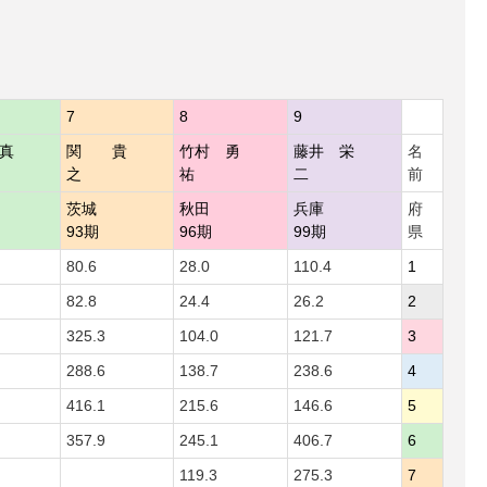
7
8
9
真
関 貴
竹村 勇
藤井 栄
名
之
祐
二
前
茨城
秋田
兵庫
府
93期
96期
99期
県
80.6
28.0
110.4
1
82.8
24.4
26.2
2
325.3
104.0
121.7
3
288.6
138.7
238.6
4
416.1
215.6
146.6
5
357.9
245.1
406.7
6
119.3
275.3
7