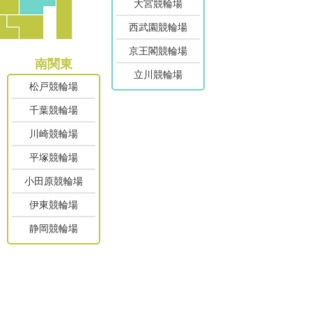
大宮競輪場
西武園競輪場
京王閣競輪場
南関東
立川競輪場
松戸競輪場
千葉競輪場
川崎競輪場
平塚競輪場
小田原競輪場
伊東競輪場
静岡競輪場