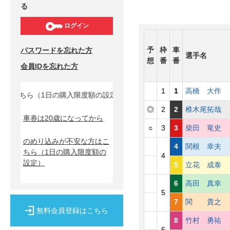
る
ログイン
予
枠
車
パスワードを忘れた方
選手名
想
番
番
会員IDを忘れた方
1
1
高橋 大
こちら（1日の購入限度額の設定）↓
◎
2
2
椎木尾拓
車券は20歳になってから
○
3
3
柴田 竜
のめり込みが不安な方はこ
4
関根 幸
ちら
（1日の購入限度額の
4
設定）
5
立花 成
6
高田 真
5
7
関 貴
無料会員登録はこちら
8
竹村 勇
6