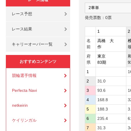
レース予想
発売票数：0票
レース結果
1
2
名
高橋 大
キャリーオーバー一覧
前
作
府
東京
おすすめコンテンツ
県
83期
9
1
1
競輪選手情報
2
31.0
Perfecta Navi
3
93.6
1
4
168.8
3
netkeirin
5
188.3
3
6
235.4
6
ケイリンガル
7
31.3
3