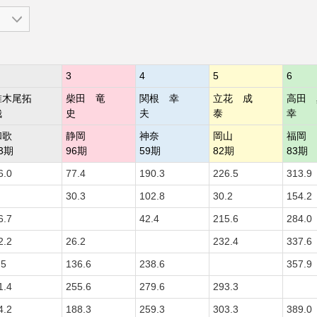
3
4
5
6
椎木尾拓
柴田 竜
関根 幸
立花 成
高田 
哉
史
夫
泰
幸
和歌
静岡
神奈
岡山
福岡
3期
96期
59期
82期
83期
6.0
77.4
190.3
226.5
313.9
30.3
102.8
30.2
154.2
6.7
42.4
215.6
284.0
2.2
26.2
232.4
337.6
.5
136.6
238.6
357.9
1.4
255.6
279.6
293.3
4.2
188.3
259.3
303.3
389.0