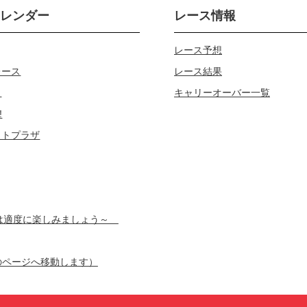
カレンダー
レース情報
レース予想
レース
レース結果
じ
キャリーオーバー一覧
!
ロトプラザ
スは適度に楽しみましょう～
のページへ移動します）