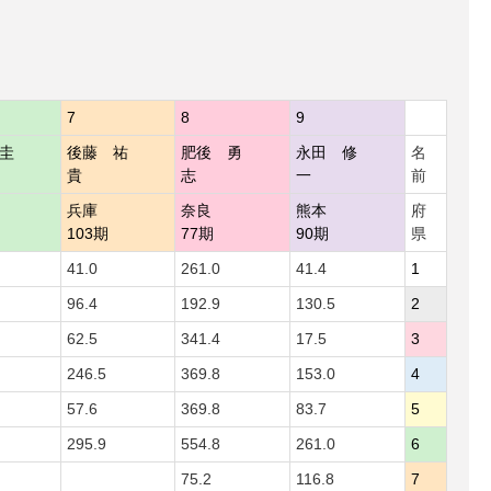
7
8
9
圭
後藤 祐
肥後 勇
永田 修
名
貴
志
一
前
兵庫
奈良
熊本
府
103期
77期
90期
県
41.0
261.0
41.4
1
96.4
192.9
130.5
2
62.5
341.4
17.5
3
246.5
369.8
153.0
4
57.6
369.8
83.7
5
295.9
554.8
261.0
6
75.2
116.8
7