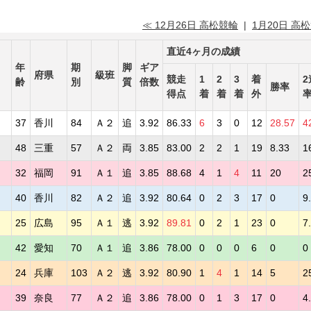
≪ 12月26日 高松競輪
|
1月20日 高
直近4ヶ月の成績
年
期
脚
ギア
府県
級班
競走
1
2
3
着
2
齢
別
質
倍数
勝率
得点
着
着
着
外
之
37
香川
84
Ａ２
追
3.92
86.33
6
3
0
12
28.57
4
芝
48
三重
57
Ａ２
両
3.85
83.00
2
2
1
19
8.33
1
法
32
福岡
91
Ａ１
追
3.85
88.68
4
1
4
11
20
2
司
40
香川
82
Ａ２
追
3.92
80.64
0
2
3
17
0
9
馬
25
広島
95
Ａ１
逃
3.92
89.81
0
2
1
23
0
7
二
42
愛知
70
Ａ１
追
3.86
78.00
0
0
0
6
0
0
貴
24
兵庫
103
Ａ２
逃
3.92
80.90
1
4
1
14
5
2
志
39
奈良
77
Ａ２
追
3.86
78.00
0
1
3
17
0
4