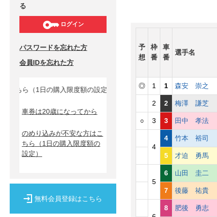
る
ログイン
予
枠
車
パスワードを忘れた方
選手名
想
番
番
会員IDを忘れた方
◎
1
1
森安 崇
ちら（1日の購入限度額の設定）↓
2
2
梅澤 謙
車券は20歳になってから
○
3
3
田中 孝
のめり込みが不安な方はこ
4
竹本 裕
ちら
（1日の購入限度額の
4
設定）
5
才迫 勇
6
山田 圭
5
7
後藤 祐
無料会員登録はこちら
8
肥後 勇
6