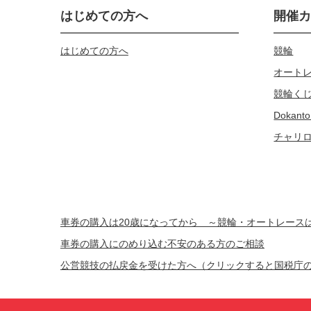
はじめての方へ
開催
はじめての方へ
競輪
オート
競輪く
Dokanto
チャリ
車券の購入は20歳になってから ～競輪・オートレー
車券の購入にのめり込む不安のある方のご相談
公営競技の払戻金を受けた方へ（クリックすると国税庁