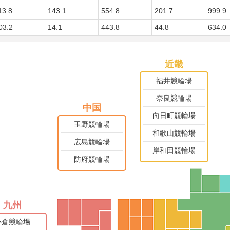
13.8
143.1
554.8
201.7
999.9
03.2
14.1
443.8
44.8
634.0
近畿
福井競輪場
奈良競輪場
中国
向日町競輪場
玉野競輪場
和歌山競輪場
広島競輪場
岸和田競輪場
防府競輪場
九州
小倉競輪場