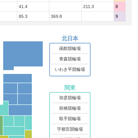
41.4
211.3
8
85.3
369.8
9
北日本
函館競輪場
青森競輪場
いわき平競輪場
関東
弥彦競輪場
前橋競輪場
取手競輪場
宇都宮競輪場