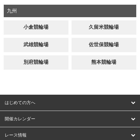
九州
小倉競輪場
久留米競輪場
武雄競輪場
佐世保競輪場
別府競輪場
熊本競輪場
はじめての方へ
はじめての方へ
開催カレンダー
競輪
レース情報