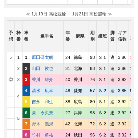
≪ 1月19日 高松競輪
|
1月21日 高松競輪 ≫
予
枠
車
年
期
脚
ギア
選手名
府県
級班
競
想
番
番
齢
別
質
倍数
○
1
1
原田研太朗
24
徳島
98
Ｓ１
逃
3.86
108
2
2
山田 敦也
31
北海
88
Ｓ１
追
3.86
103
◎
3
3
香川 雄介
40
香川
76
Ｓ１
追
3.92
108
4
清水 広幸
48
愛知
57
Ｓ２
追
3.85
98.
4
5
吉永 和生
38
広島
80
Ｓ１
追
3.92
101
6
角 令央奈
27
兵庫
98
Ｓ２
逃
3.92
96.
5
7
野木 義規
42
北海
72
Ｓ２
追
3.92
101
8
竹村 勇祐
24
秋田
96
Ｓ２
逃
3.92
97.