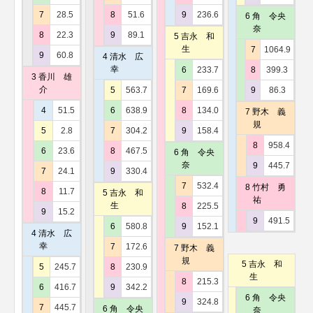
7
28.5
8
51.6
9
236.6
6 角 令央
奈
8
22.3
9
89.1
5 吉永 和
生
7
1064.9
9
60.8
4 清水 広
幸
6
233.7
8
399.3
3 香川 雄
介
5
563.7
7
169.6
9
86.3
4
51.5
6
638.9
8
134.0
7 野木 義
規
5
2.8
7
304.2
9
158.4
8
958.4
6
23.6
8
467.5
6 角 令央
奈
9
445.7
7
24.1
9
330.4
7
532.4
8 竹村 勇
8
11.7
5 吉永 和
祐
生
8
225.5
9
15.2
9
491.5
6
580.8
9
152.1
4 清水 広
幸
7
172.6
7 野木 義
規
5 吉永 和
5
245.7
8
230.9
生
8
215.3
6
416.7
9
342.2
6 角 令央
9
324.8
7
445.7
6 角 令央
奈