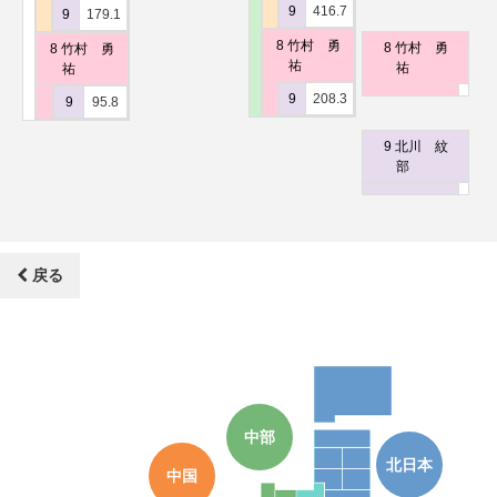
9
416.7
9
179.1
8 竹村 勇
8 竹村 勇
8 竹村 勇
祐
祐
祐
9
208.3
9
95.8
9 北川 紋
部
戻る
中部
北日本
中国