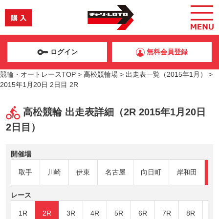
ログイン
無料会員登録
競輪・オートレースTOP
>
高松競輪場
>
出走表一覧（2015年1月）
>
2015年1月20日 2日目 2R
高松競輪 出走表詳細（2R 2015年1月20日
2日目）
開催場
取手
川崎
伊東
名古屋
向日町
岸和田
高
レース
1R
2R
3R
4R
5R
6R
7R
8R
9R