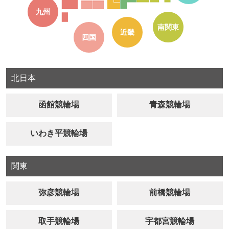
九州
南関東
近畿
四国
北日本
函館競輪場
青森競輪場
いわき平競輪場
関東
弥彦競輪場
前橋競輪場
取手競輪場
宇都宮競輪場