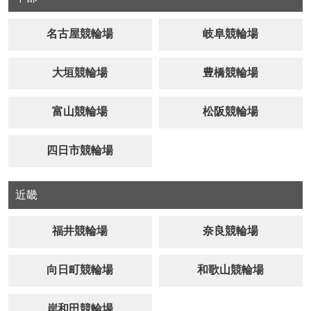
名古屋競輪場
岐阜競輪場
大垣競輪場
豊橋競輪場
富山競輪場
松阪競輪場
四日市競輪場
近畿
福井競輪場
奈良競輪場
向日町競輪場
和歌山競輪場
岸和田競輪場