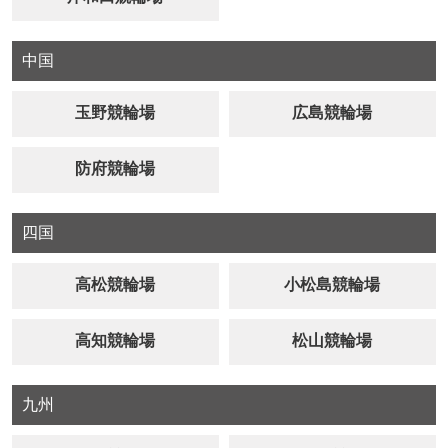
中国
玉野競輪場
広島競輪場
防府競輪場
四国
高松競輪場
小松島競輪場
高知競輪場
松山競輪場
九州