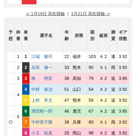
≪ 1月19日 高松競輪
|
1月21日 高松競輪 ≫
予
枠
車
年
期
脚
ギア
選手名
府県
級班
競
想
番
番
齢
別
質
倍数
得
1
1
江端 隆司
22
福井
103
Ａ２
逃
3.92
85
2
2
永田 修一
33
熊本
90
Ａ１
両
3.92
84
3
3
林 明宏
38
高知
79
Ａ２
追
3.85
83
4
中村 俊治
51
山口
54
Ａ２
追
3.92
77
4
5
上村 常文
47
熊本
59
Ａ２
追
3.92
83
6
濱田昭一郎
46
鹿児
67
Ａ２
追
3.85
73
5
◎
7
中村美千隆
38
兵庫
80
Ａ１
両
3.92
86
8
小玉 拓真
25
岡山
98
Ａ２
逃
3.92
76