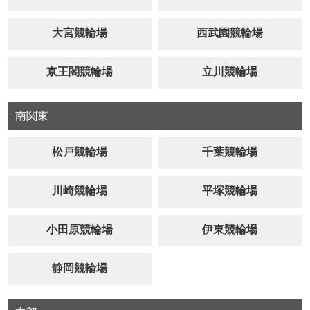
大宮競輪場
西武園競輪場
京王閣競輪場
立川競輪場
南関東
松戸競輪場
千葉競輪場
川崎競輪場
平塚競輪場
小田原競輪場
伊東競輪場
静岡競輪場