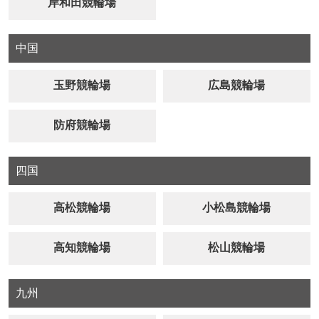
岸和田競輪場
中国
玉野競輪場
広島競輪場
防府競輪場
四国
高松競輪場
小松島競輪場
高知競輪場
松山競輪場
九州