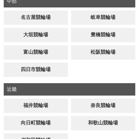
中部
名古屋競輪場
岐阜競輪場
大垣競輪場
豊橋競輪場
富山競輪場
松阪競輪場
四日市競輪場
近畿
福井競輪場
奈良競輪場
向日町競輪場
和歌山競輪場