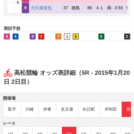
6
9
大久保直也
37
徳島
85
Ａ１
両
3.93
94.
周回予想
8
4
9
3
7
6
2
1
5
高松競輪 オッズ表詳細（5R - 2015年1月20
日 2日目）
開催場
取手
川崎
伊東
名古屋
向日町
岸和田
高
レース