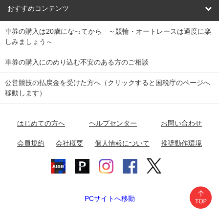
競輪くじ
レース結果
北日本
函館競輪場
青森競輪場
いわき平競輪場
おすすめコンテンツ
車券の購入は20歳になってから ～競輪・オートレースは適度に楽
Dokanto!
キャリーオーバー一覧
関
競輪選手情報
弥彦競輪場
前橋競輪場
取手競輪場
宇都宮競輪場
しみましょう～
東
大宮競輪場
西武園競輪場
京王閣競輪場
立川競輪場
チャリロトプラザ
Perfecta Navi
車券の購入にのめり込む不安のある方のご相談
南
松戸競輪場
千葉競輪場
川崎競輪場
平塚競輪場
公営競技の払戻金を受けた方へ（クリックすると国税庁のページへ
netkeirin
関
移動します）
小田原競輪場
伊東競輪場
静岡競輪場
東
ケイリンガル
中
名古屋競輪場
岐阜競輪場
大垣競輪場
豊橋競輪場
はじめての方へ
ヘルプセンター
お問い合わせ
部
チャリレンジャー
富山競輪場
松阪競輪場
四日市競輪場
会員規約
会社概要
個人情報について
推奨動作環境
競輪場情報
近
福井競輪場
奈良競輪場
向日町競輪場
和歌山競輪場
畿
岸和田競輪場
オートレース場情報
PCサイトへ移動
中国
玉野競輪場
広島競輪場
防府競輪場