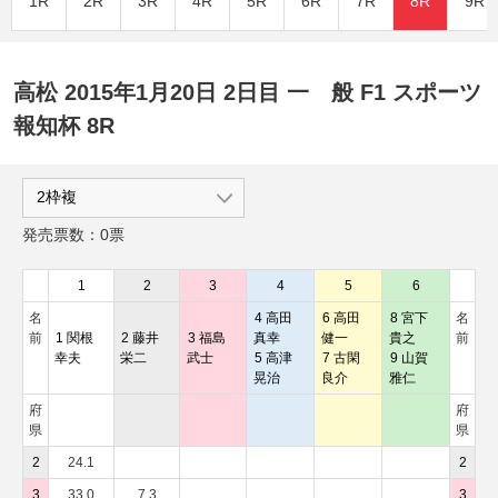
1R
2R
3R
4R
5R
6R
7R
8R
9R
高松 2015年1月20日 2日目 一 般 F1 スポーツ
報知杯 8R
発売票数：0票
1
2
3
4
5
6
名
4 高田
6 高田
8 宮下
名
前
1 関根
2 藤井
3 福島
真幸
健一
貴之
前
幸夫
栄二
武士
5 高津
7 古閑
9 山賀
晃治
良介
雅仁
府
府
県
県
2
24.1
2
3
33.0
7.3
3