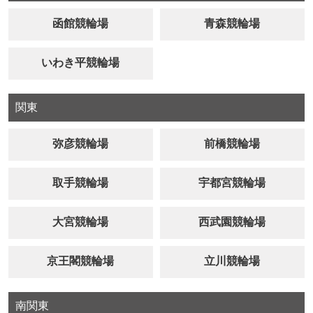
函館競輪場
青森競輪場
いわき平競輪場
関東
弥彦競輪場
前橋競輪場
取手競輪場
宇都宮競輪場
大宮競輪場
西武園競輪場
京王閣競輪場
立川競輪場
南関東