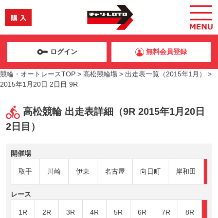
ログイン
無料会員登録
競輪・オートレースTOP
>
高松競輪場
>
出走表一覧（2015年1月）
>
2015年1月20日 2日目 9R
高松競輪 出走表詳細（9R 2015年1月20日
2日目）
開催場
取手
川崎
伊東
名古屋
向日町
岸和田
高
レース
1R
2R
3R
4R
5R
6R
7R
8R
9R