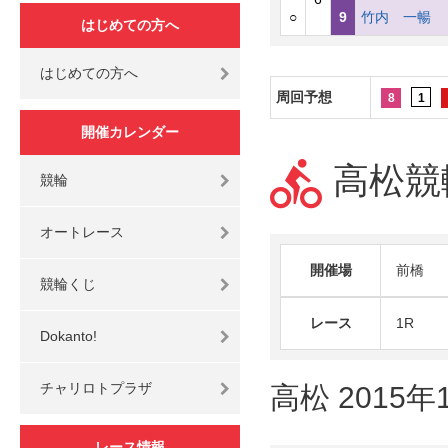
○
9
竹内 一
はじめての方へ
はじめての方へ
周回予想
8
1
開催カレンダー
高松競輪
競輪
オートレース
開催場
前橋
競輪くじ
レース
1R
Dokanto!
チャリロトプラザ
高松 2015
レース情報