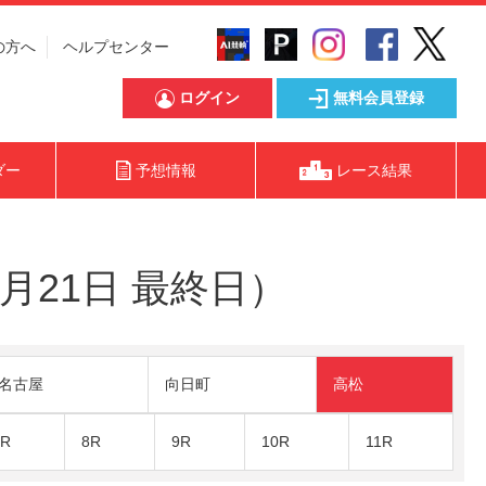
の方へ
ヘルプセンター
ログイン
無料会員登録
ダー
予想情報
レース結果
1月21日 最終日）
名古屋
向日町
高松
7R
8R
9R
10R
11R