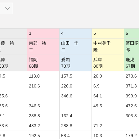
3
4
5
6
後藤 祐
南部 祐
山田 圭
中村美千
濱田昭
貴
二
二
隆
郎
兵庫
福岡
愛知
兵庫
鹿児
03期
68期
70期
80期
67期
4.5
113.0
157.5
26.9
273.6
216.6
226.0
6.9
371.3
85.6
346.6
64.1
399.9
85.6
346.6
49.5
472.6
6.1
288.8
162.4
305.8
73.6
433.2
288.8
71.2
2.8
192.5
58.4
10.3
179.2