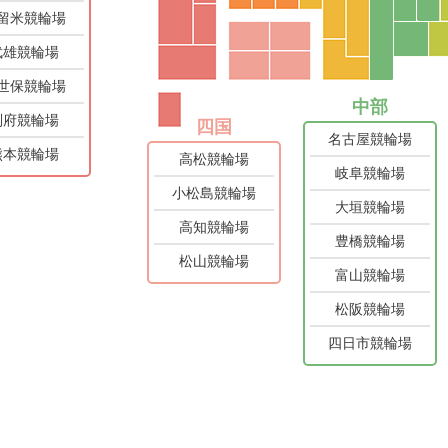
留米競輪場
武雄競輪場
世保競輪場
中部
別府競輪場
四国
名古屋競輪場
熊本競輪場
高松競輪場
岐阜競輪場
小松島競輪場
大垣競輪場
高知競輪場
豊橋競輪場
松山競輪場
富山競輪場
松阪競輪場
四日市競輪場