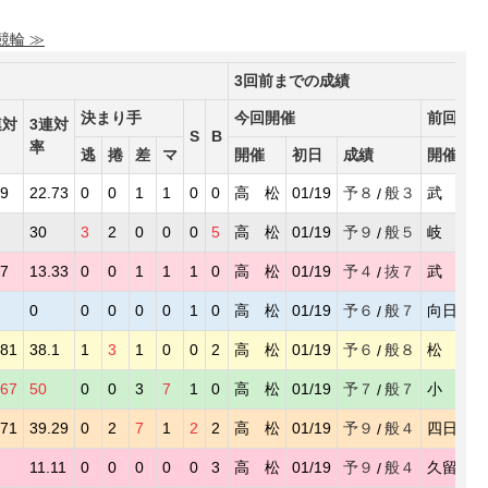
競輪 ≫
3回前までの成績
決まり手
今回開催
前回開催
連対
3連対
S
B
率
逃
捲
差
マ
開催
初日
成績
開催
般３
予８
09
22.73
0
0
1
1
0
0
高 松
01/19
武 雄
般５
予９
30
3
2
0
0
0
5
高 松
01/19
岐 阜
抜７
予４
67
13.33
0
0
1
1
1
0
高 松
01/19
武 雄
般７
予６
0
0
0
0
0
1
0
高 松
01/19
向日町
般８
予６
.81
38.1
1
3
1
0
0
2
高 松
01/19
松 阪
般７
予７
.67
50
0
0
3
7
1
0
高 松
01/19
小 倉
般４
予９
.71
39.29
0
2
7
1
2
2
高 松
01/19
四日市
般４
予９
11.11
0
0
0
0
0
3
高 松
01/19
久留米