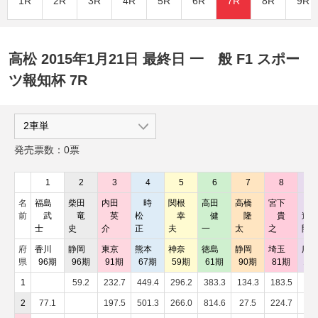
1R
2R
3R
4R
5R
6R
7R
8R
9R
高松 2015年1月21日 最終日 一 般 F1 スポー
ツ報知杯 7R
発売票数：0票
1
2
3
4
5
6
7
8
9
名
福島
柴田
内田
時
関根
高田
高橋
宮下
前
武
竜
英
松
幸
健
隆
貴
士
史
介
正
夫
一
太
之
府
香川
静岡
東京
熊本
神奈
徳島
静岡
埼玉
広
県
96期
96期
91期
67期
59期
61期
90期
81期
10
1
59.2
232.7
449.4
296.2
383.3
134.3
183.5
2.
2
77.1
197.5
501.3
266.0
814.6
27.5
224.7
7.