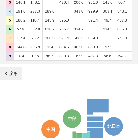
3
148.1
148.1
420.4
266.0
931.0
141.6
80.4
12
4
191.6
277.3
289.6
343.0
999.9
303.1
543.1
59
5
186.2
110.4
245.9
395.0
521.4
49.7
407.3
25
6
57.9
362.0
620.7
766.7
334.2
434.5
686.0
58
7
117.4
20.2
200.5
521.4
93.1
869.0
241.3
10
8
144.8
206.9
72.4
814.6
362.0
869.0
197.5
22
9
10.4
19.6
98.7
310.3
162.9
407.3
56.6
64.8
戻る
中部
北日本
中国