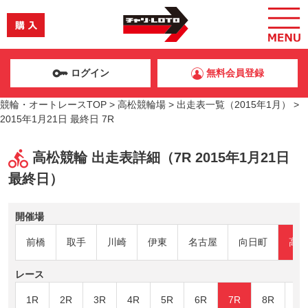
ログイン
無料会員登録
競輪・オートレースTOP
>
高松競輪場
>
出走表一覧（2015年1月）
>
2015年1月21日 最終日 7R
高松競輪 出走表詳細（7R 2015年1月21日
最終日）
開催場
前橋
取手
川崎
伊東
名古屋
向日町
高松
レース
1R
2R
3R
4R
5R
6R
7R
8R
9R