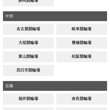
静岡競輪場
中部
名古屋競輪場
岐阜競輪場
大垣競輪場
豊橋競輪場
富山競輪場
松阪競輪場
四日市競輪場
近畿
福井競輪場
奈良競輪場