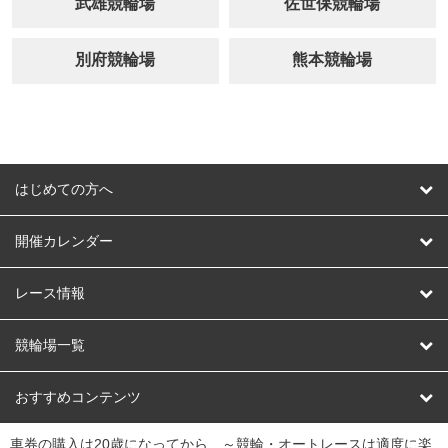
武雄競輪場
佐世保競輪場
別府競輪場
熊本競輪場
はじめての方へ
はじめての方へ
開催カレンダー
競輪
レース情報
オートレース
レース予想
競輪場一覧
競輪くじ
レース結果
北日本
函館競輪場
青森競輪場
いわき平競輪場
おすすめコンテンツ
車券の購入は20歳になってから ～競輪・オートレースは適度に楽