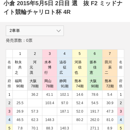
小倉 2015年5月5日 2日目 選 抜 F2 ミッドナ
イト競輪チャリロト杯 4R
発売票数：0票
1
2
3
4
5
6
7
名
秋永
河
水本
澁谷
河添
坂本
田川
名
前
共
元
博
征
信
佳
辰
前
之
茂
行
広
也
憲
二
府
福岡
大阪
岡山
静岡
熊本
大阪
熊本
府
県
90期
78期
78期
91期
74期
90期
72期
県
1
36.2
41.1
102.1
14.6
78.6
5.4
1
2
25.5
103.4
97.0
52.4
54.5
30.9
2
3
26.9
57.3
187.1
52.0
191.7
47.3
3
4
46.5
62.3
148.3
80.2
262.0
81.0
4
5
7.8
70.1
88.3
140.3
271.1
8.9
5