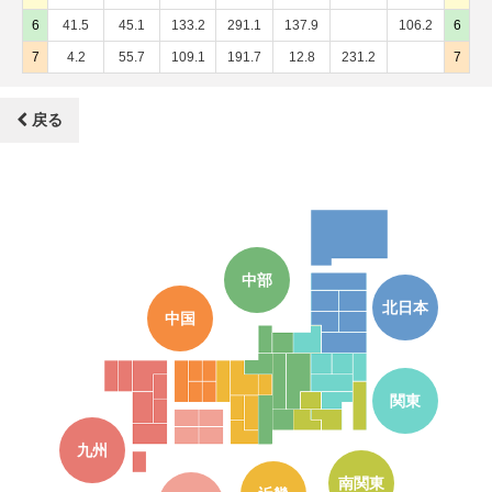
6
41.5
45.1
133.2
291.1
137.9
106.2
6
7
4.2
55.7
109.1
191.7
12.8
231.2
7
戻る
中部
北日本
中国
関東
九州
南関東