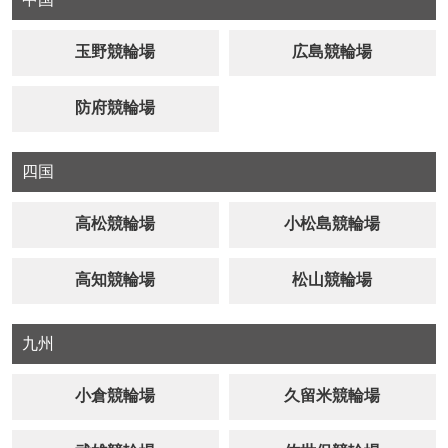
玉野競輪場
広島競輪場
防府競輪場
四国
高松競輪場
小松島競輪場
高知競輪場
松山競輪場
九州
小倉競輪場
久留米競輪場