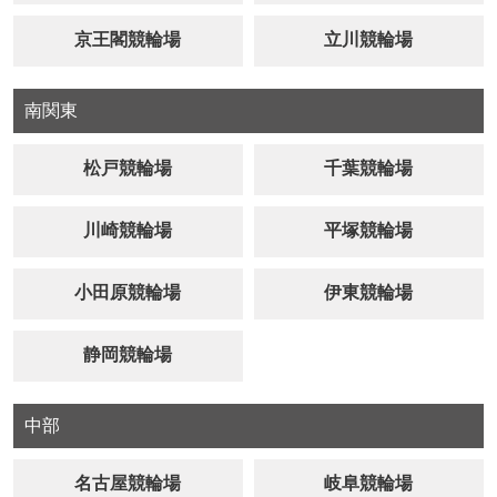
京王閣競輪場
立川競輪場
南関東
松戸競輪場
千葉競輪場
川崎競輪場
平塚競輪場
小田原競輪場
伊東競輪場
静岡競輪場
中部
名古屋競輪場
岐阜競輪場