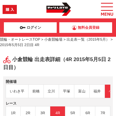
ログイン
無料会員登録
競輪・オートレースTOP
>
小倉競輪場
>
出走表一覧（2015年5月）
>
2015年5月5日 2日目 4R
小倉競輪 出走表詳細（4R 2015年5月5日 2
日目）
開催場
いわき平
前橋
立川
平塚
富山
福井
小倉
レース
1R
2R
3R
4R
5R
6R
7R