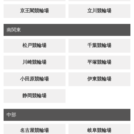
京王閣競輪場
立川競輪場
南関東
松戸競輪場
千葉競輪場
川崎競輪場
平塚競輪場
小田原競輪場
伊東競輪場
静岡競輪場
中部
名古屋競輪場
岐阜競輪場