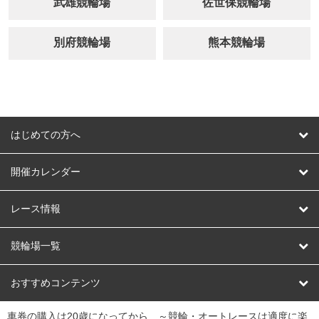
武雄競輪場
佐世保競輪場
別府競輪場
熊本競輪場
はじめての方へ
はじめての方へ
開催カレンダー
競輪
レース情報
オートレース
レース予想
競輪場一覧
競輪くじ
レース結果
北日本
函館競輪場
青森競輪場
いわき平競輪場
おすすめコンテンツ
車券の購入は20歳になってから ～競輪・オートレースは適度に楽