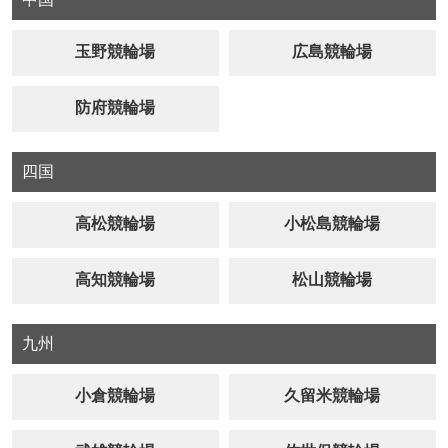
玉野競輪場
広島競輪場
防府競輪場
四国
高松競輪場
小松島競輪場
高知競輪場
松山競輪場
九州
小倉競輪場
久留米競輪場