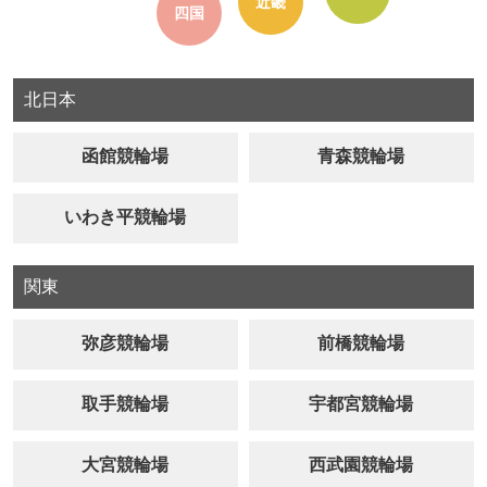
近畿
四国
北日本
函館競輪場
青森競輪場
いわき平競輪場
関東
弥彦競輪場
前橋競輪場
取手競輪場
宇都宮競輪場
大宮競輪場
西武園競輪場