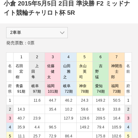
小倉 2015年5月5日 2日目 準決勝 F2 ミッドナ
イト競輪チャリロト杯 5R
発売票数：0票
1
2
3
4
5
6
7
名
石田
上
佐藤
山田
永山
吉
神開浩
名
前
宏
田
健
雅
英
野
士
前
樹
隼
太
之
司
猛
郎
府
青森
岐阜
福岡
岐阜
神奈
愛知
福岡
府
県
91期
97期
101期
72期
78期
74期
73期
県
1
11.6
44.7
46.2
24.3
149.2
50.5
1
2
14.3
35.4
10.2
59.6
92.9
33.8
2
3
40.7
23.9
127.9
129.6
209.5
16.4
3
4
35.9
4.4
96.5
149.2
79.4
105.9
4
5
11.1
25.7
72.9
86.4
175.8
102.6
5