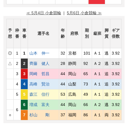
≪ 5月4日 小倉競輪
|
5月6日 小倉競輪 ≫
予
枠
車
年
期
脚
ギア
選手名
府県
級班
競
想
番
番
齢
別
質
倍数
得
◎
1
1
山本 伸一
32
京都
101
Ａ１
逃
3.92
93
△
2
2
齊藤 健人
28
静岡
92
Ａ２
逃
3.92
86
3
3
岡崎 哲昌
44
岡山
65
Ａ１
追
3.92
86
4
4
高峰 賢治
44
山梨
73
Ａ１
追
3.92
91
5
5
森江 信行
53
広島
49
Ａ１
追
3.92
84
6
増成 富夫
44
岡山
66
Ａ２
逃
3.92
81
6
○
7
杉山 剛
37
福岡
86
Ａ１
両
3.92
87