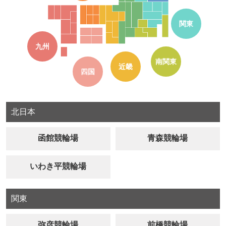
関東
九州
南関東
近畿
四国
北日本
函館競輪場
青森競輪場
いわき平競輪場
関東
弥彦競輪場
前橋競輪場