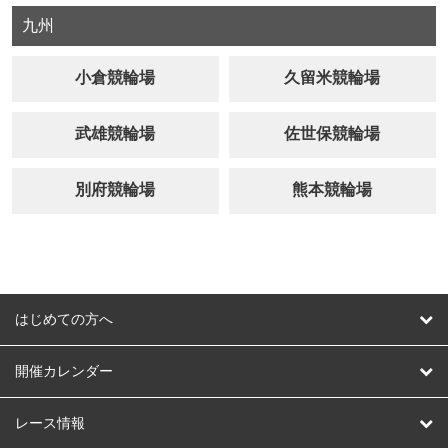
九州
小倉競輪場
久留米競輪場
武雄競輪場
佐世保競輪場
別府競輪場
熊本競輪場
はじめての方へ
はじめての方へ
開催カレンダー
競輪
レース情報