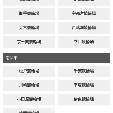
取手競輪場
宇都宮競輪場
大宮競輪場
西武園競輪場
京王閣競輪場
立川競輪場
南関東
松戸競輪場
千葉競輪場
川崎競輪場
平塚競輪場
小田原競輪場
伊東競輪場