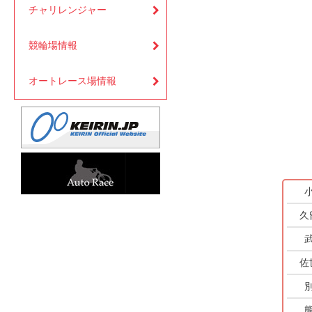
チャリレンジャー
競輪場情報
オートレース場情報
久
佐