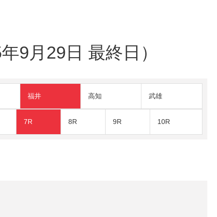
5年9月29日 最終日）
福井
高知
武雄
7R
8R
9R
10R