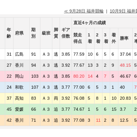
≪ 9月28日 福井競輪
|
10月9日 福井
直近4ヶ月の成績
年
期
脚
ギア
府県
級班
競走
1
2
3
着
齢
別
質
倍数
勝率
得点
着
着
着
外
助
31
広島
91
Ａ３
逃
3.85
77.59
10
6
5
6
37.04
5
司
27
香川
94
Ａ３
逃
3.92
77.67
13
3
2
9
48.15
5
紀
22
岡山
103
Ａ３
逃
3.85
80.20
14
4
7
5
46.67
6
大
24
和歌
107
Ａ３
逃
3.77
77.00
6
5
3
1
40
7
平
37
高知
83
Ａ３
両
3.92
76.08
5
8
1
10
20.83
5
志
45
愛媛
66
Ａ３
追
3.77
74.67
1
5
6
15
3.7
2
高
42
香川
71
Ａ３
追
3.92
77.08
3
11
2
8
12.5
5