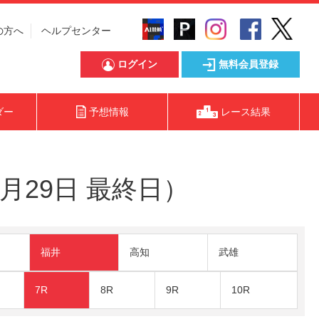
の方へ
ヘルプセンター
ログイン
無料会員登録
ダー
予想情報
レース結果
9月29日 最終日）
福井
高知
武雄
7R
8R
9R
10R