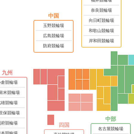
奈良競輪場
中国
向日町競輪場
玉野競輪場
和歌山競輪場
広島競輪場
岸和田競輪場
防府競輪場
九州
小倉競輪場
留米競輪場
武雄競輪場
世保競輪場
中部
別府競輪場
四国
名古屋競輪場
熊本競輪場