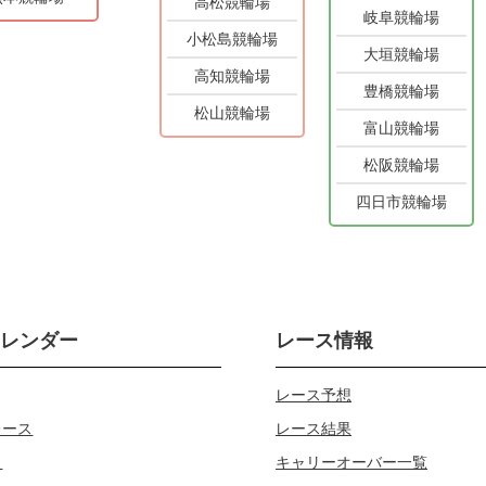
高松競輪場
岐阜競輪場
小松島競輪場
大垣競輪場
高知競輪場
豊橋競輪場
松山競輪場
富山競輪場
松阪競輪場
四日市競輪場
カレンダー
レース情報
レース予想
レース
レース結果
じ
キャリーオーバー一覧