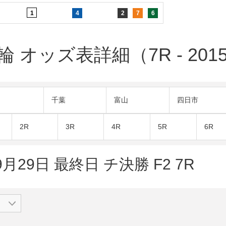
1
4
2
7
6
 オッズ表詳細（7R - 201
千葉
富山
四日市
2R
3R
4R
5R
6R
9月29日 最終日 チ決勝 F2 7R