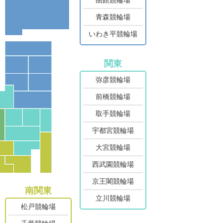
青森競輪場
いわき平競輪場
関東
弥彦競輪場
前橋競輪場
取手競輪場
宇都宮競輪場
大宮競輪場
西武園競輪場
京王閣競輪場
南関東
立川競輪場
松戸競輪場