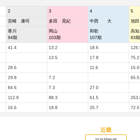
2
3
4
5
宮崎 康司
多田 晃紀
中西 大
池
香川
岡山
和歌
高
94期
103期
107期
83期
41.4
13.2
18.6
126.
13.5
17.8
75.2
28.6
11.6
15.0
29.8
7.2
65.5
84.6
7.3
27.0
112.8
88.3
61.5
253.
16.6
18.8
25.7
72.5
近畿
福井競輪場