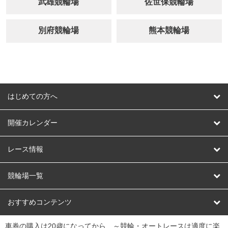
武雄競輪場
佐世保競輪場
別府競輪場
熊本競輪場
はじめての方へ
はじめての方へ
開催カレンダー
競輪
レース情報
オートレース
レース予想
競輪場一覧
競輪くじ
レース結果
北日本
函館競輪場
青森競輪場
いわき平競輪場
おすすめコンテンツ
車券の購入は20歳になってから ～競輪・オートレースは適度に楽