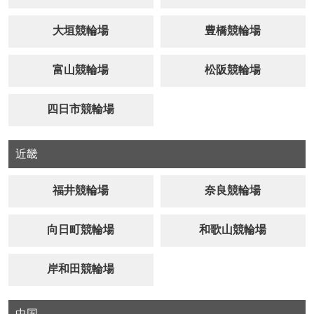
大垣競輪場
豊橋競輪場
富山競輪場
松阪競輪場
四日市競輪場
近畿
福井競輪場
奈良競輪場
向日町競輪場
和歌山競輪場
岸和田競輪場
中国