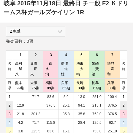
岐阜 2015年11月18日 最終日 チ一般 F2 Ｋドリ
ームス杯ガールズケイリン 1R
発売票数：0票
1
2
3
4
5
6
7
名
高村
奥野
白
長澤
池田
米崎
鎌谷
名
前
星
正
水
道
大
賢
寿
前
八
人
洵
雄
輔
治
和
府
熊本
大阪
福岡
兵庫
長崎
徳島
兵庫
府
県
99期
75期
89期
65期
80期
67期
83期
県
1
71.7
83.6
5.9
13.0
251.0
100.4
1
2
12.9
376.5
25.1
94.1
215.1
376.5
2
3
21.8
301.2
35.8
35.8
753.0
376.5
3
4
4.2
71.7
115.8
28.4
125.5
62.7
4
5
3.8
125.5
83.6
16.1
753.0
251.0
5