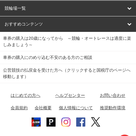
オートレース
レース予想
競輪場一覧
競輪くじ
レース結果
北日本
函館競輪場
青森競輪場
いわき平競輪場
おすすめコンテンツ
車券の購入は20歳になってから ～競輪・オートレースは適度に楽
Dokanto!
キャリーオーバー一覧
関
競輪選手情報
弥彦競輪場
前橋競輪場
取手競輪場
宇都宮競輪場
しみましょう～
東
大宮競輪場
西武園競輪場
京王閣競輪場
立川競輪場
チャリロトプラザ
Perfecta Navi
車券の購入にのめり込む不安のある方のご相談
南
松戸競輪場
千葉競輪場
川崎競輪場
平塚競輪場
公営競技の払戻金を受けた方へ（クリックすると国税庁のページへ
netkeirin
関
移動します）
小田原競輪場
伊東競輪場
静岡競輪場
東
ケイリンガル
中
名古屋競輪場
岐阜競輪場
大垣競輪場
豊橋競輪場
はじめての方へ
ヘルプセンター
お問い合わせ
部
チャリレンジャー
富山競輪場
松阪競輪場
四日市競輪場
会員規約
会社概要
個人情報について
推奨動作環境
競輪場情報
近
福井競輪場
奈良競輪場
向日町競輪場
和歌山競輪場
畿
岸和田競輪場
オートレース場情報