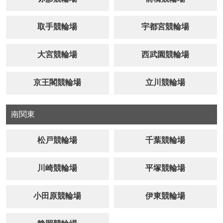
取手競輪場
宇都宮競輪場
大宮競輪場
西武園競輪場
京王閣競輪場
立川競輪場
南関東
松戸競輪場
千葉競輪場
川崎競輪場
平塚競輪場
小田原競輪場
伊東競輪場