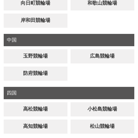
向日町競輪場
和歌山競輪場
岸和田競輪場
中国
玉野競輪場
広島競輪場
防府競輪場
四国
高松競輪場
小松島競輪場
高知競輪場
松山競輪場