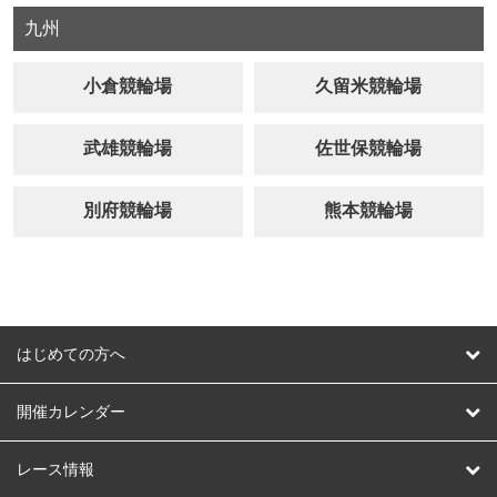
九州
小倉競輪場
久留米競輪場
武雄競輪場
佐世保競輪場
別府競輪場
熊本競輪場
はじめての方へ
はじめての方へ
開催カレンダー
競輪
レース情報