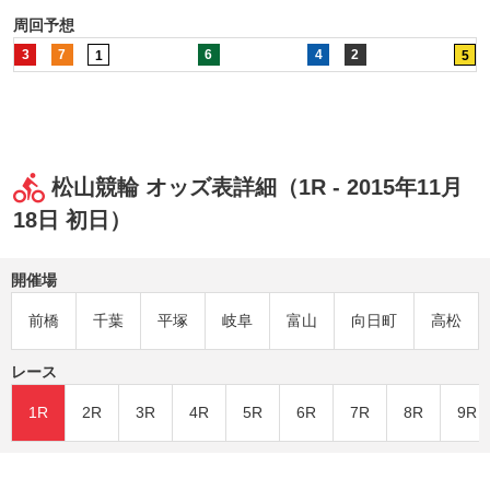
周回予想
3
7
6
4
2
1
5
松山競輪 オッズ表詳細（1R - 2015年11月
18日 初日）
開催場
前橋
千葉
平塚
岐阜
富山
向日町
高松
レース
1R
2R
3R
4R
5R
6R
7R
8R
9R