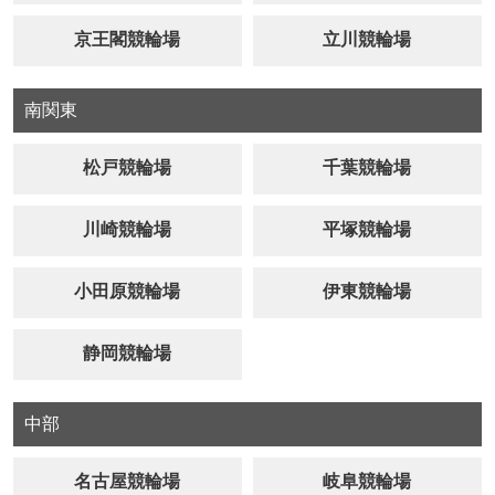
京王閣競輪場
立川競輪場
南関東
松戸競輪場
千葉競輪場
川崎競輪場
平塚競輪場
小田原競輪場
伊東競輪場
静岡競輪場
中部
名古屋競輪場
岐阜競輪場