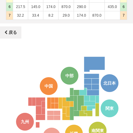
6
217.5
145.0
174.0
870.0
290.0
435.0
6
7
32.2
33.4
8.2
29.0
174.0
870.0
7
戻る
中部
北日本
中国
関東
九州
南関東