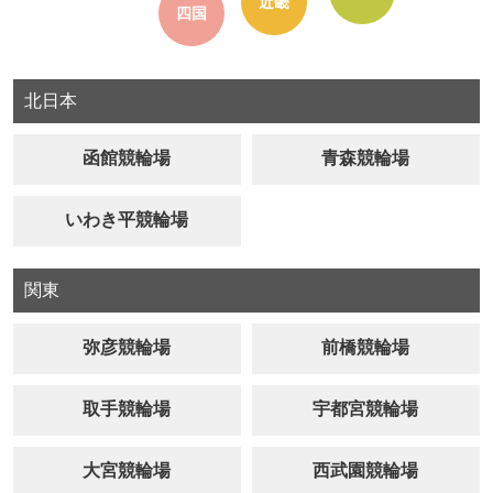
近畿
四国
北日本
函館競輪場
青森競輪場
いわき平競輪場
関東
弥彦競輪場
前橋競輪場
取手競輪場
宇都宮競輪場
大宮競輪場
西武園競輪場