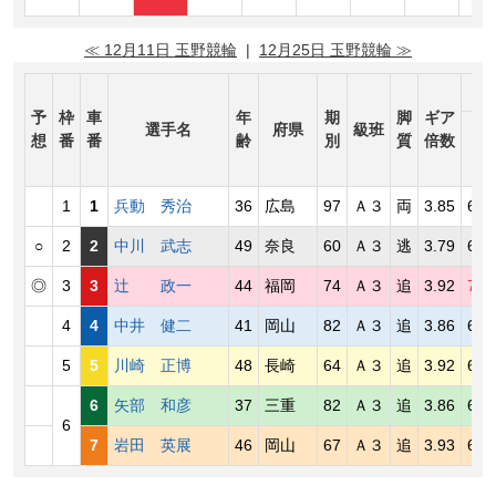
≪ 12月11日 玉野競輪
|
12月25日 玉野競輪 ≫
予
枠
車
年
期
脚
ギア
選手名
府県
級班
競
想
番
番
齢
別
質
倍数
得
1
1
兵動 秀治
36
広島
97
Ａ３
両
3.85
69.
○
2
2
中川 武志
49
奈良
60
Ａ３
逃
3.79
69.
◎
3
3
辻 政一
44
福岡
74
Ａ３
追
3.92
73.
4
4
中井 健二
41
岡山
82
Ａ３
追
3.86
66.
5
5
川崎 正博
48
長崎
64
Ａ３
追
3.92
67.
6
矢部 和彦
37
三重
82
Ａ３
追
3.86
65.
6
7
岩田 英展
46
岡山
67
Ａ３
追
3.93
68.