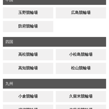
玉野競輪場
広島競輪場
防府競輪場
四国
高松競輪場
小松島競輪場
高知競輪場
松山競輪場
九州
小倉競輪場
久留米競輪場