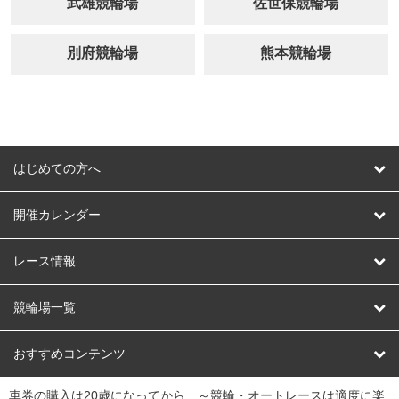
武雄競輪場
佐世保競輪場
別府競輪場
熊本競輪場
はじめての方へ
はじめての方へ
開催カレンダー
競輪
レース情報
オートレース
レース予想
競輪場一覧
競輪くじ
レース結果
北日本
函館競輪場
青森競輪場
いわき平競輪場
おすすめコンテンツ
車券の購入は20歳になってから ～競輪・オートレースは適度に楽