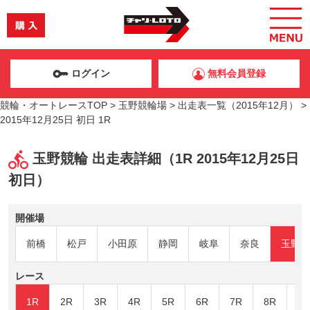
ログイン
無料会員登録
競輪・オートレースTOP
>
玉野競輪場
>
出走表一覧（2015年12月）
>
2015年12月25日 初日 1R
玉野競輪 出走表詳細（1R 2015年12月25日
初日）
開催場
前橋
松戸
小田原
静岡
岐阜
奈良
玉野
レース
1R
2R
3R
4R
5R
6R
7R
8R
9R