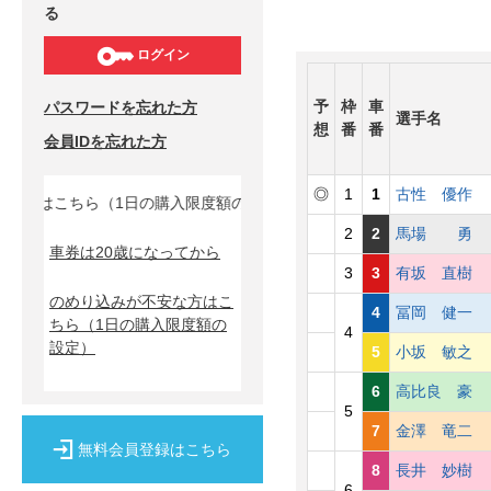
る
ログイン
予
枠
車
パスワードを忘れた方
選手名
想
番
番
会員IDを忘れた方
◎
1
1
古性 優
方はこちら（1日の購入限度額の設定）↓
2
2
馬場 
車券は20歳になってから
3
3
有坂 直
のめり込みが不安な方はこ
4
冨岡 健
ちら
（1日の購入限度額の
4
設定）
5
小坂 敏
6
高比良 
5
7
金澤 竜
無料会員登録はこちら
8
長井 妙
6