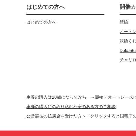
はじめての方へ
開催
はじめての方へ
競輪
オート
競輪く
Dokanto
チャリ
車券の購入は20歳になってから ～競輪・オートレー
車券の購入にのめり込む不安のある方のご相談
公営競技の払戻金を受けた方へ（クリックすると国税庁