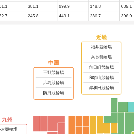
01.1
381.1
999.9
148.8
635.1
32.7
245.8
443.1
236.7
396.9
近畿
福井競輪場
奈良競輪場
中国
向日町競輪場
玉野競輪場
和歌山競輪場
広島競輪場
岸和田競輪場
防府競輪場
九州
小倉競輪場