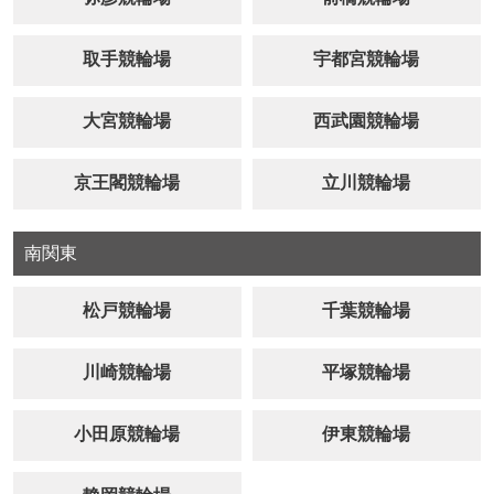
取手競輪場
宇都宮競輪場
大宮競輪場
西武園競輪場
京王閣競輪場
立川競輪場
南関東
松戸競輪場
千葉競輪場
川崎競輪場
平塚競輪場
小田原競輪場
伊東競輪場