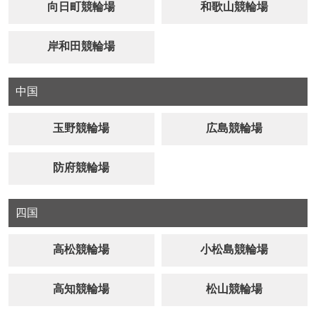
向日町競輪場
和歌山競輪場
岸和田競輪場
中国
玉野競輪場
広島競輪場
防府競輪場
四国
高松競輪場
小松島競輪場
高知競輪場
松山競輪場