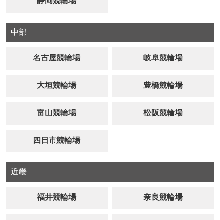
静岡競輪場
中部
名古屋競輪場
岐阜競輪場
大垣競輪場
豊橋競輪場
富山競輪場
松阪競輪場
四日市競輪場
近畿
福井競輪場
奈良競輪場