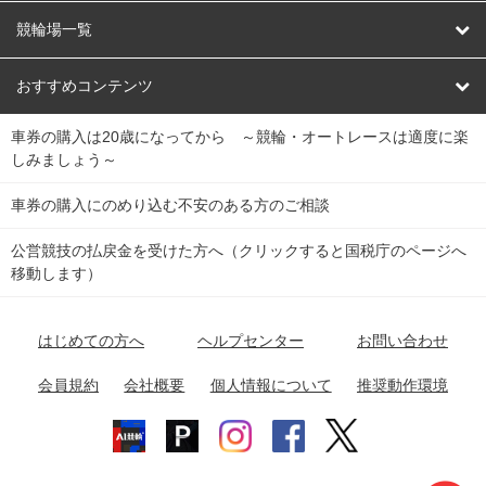
オートレース
レース予想
競輪場一覧
競輪くじ
レース結果
北日本
函館競輪場
青森競輪場
いわき平競輪場
おすすめコンテンツ
車券の購入は20歳になってから ～競輪・オートレースは適度に楽
Dokanto!
キャリーオーバー一覧
関
競輪選手情報
弥彦競輪場
前橋競輪場
取手競輪場
宇都宮競輪場
しみましょう～
東
大宮競輪場
西武園競輪場
京王閣競輪場
立川競輪場
チャリロトプラザ
Perfecta Navi
車券の購入にのめり込む不安のある方のご相談
南
松戸競輪場
千葉競輪場
川崎競輪場
平塚競輪場
公営競技の払戻金を受けた方へ（クリックすると国税庁のページへ
netkeirin
関
移動します）
小田原競輪場
伊東競輪場
静岡競輪場
東
ケイリンガル
中
名古屋競輪場
岐阜競輪場
大垣競輪場
豊橋競輪場
はじめての方へ
ヘルプセンター
お問い合わせ
部
チャリレンジャー
富山競輪場
松阪競輪場
四日市競輪場
会員規約
会社概要
個人情報について
推奨動作環境
競輪場情報
近
福井競輪場
奈良競輪場
向日町競輪場
和歌山競輪場
畿
岸和田競輪場
オートレース場情報