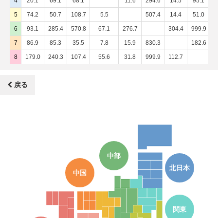
4
20.1
69.1
68.1
11.6
294.6
14.5
95.1
4
5
74.2
50.7
108.7
5.5
507.4
14.4
51.0
5
6
93.1
285.4
570.8
67.1
276.7
304.4
999.9
6
7
86.9
85.3
35.5
7.8
15.9
830.3
182.6
7
8
179.0
240.3
107.4
55.6
31.8
999.9
112.7
8
戻る
中部
北日本
中国
関東