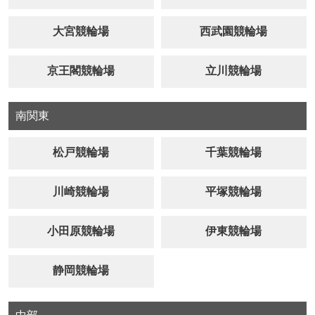
大宮競輪場
西武園競輪場
京王閣競輪場
立川競輪場
南関東
松戸競輪場
千葉競輪場
川崎競輪場
平塚競輪場
小田原競輪場
伊東競輪場
静岡競輪場