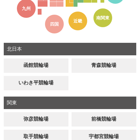
九州
南関東
近畿
四国
北日本
函館競輪場
青森競輪場
いわき平競輪場
関東
弥彦競輪場
前橋競輪場
取手競輪場
宇都宮競輪場