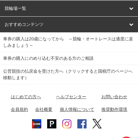
オートレース
レース予想
競輪場一覧
競輪くじ
レース結果
北日本
函館競輪場
青森競輪場
いわき平競輪場
おすすめコンテンツ
車券の購入は20歳になってから ～競輪・オートレースは適度に楽
Dokanto!
キャリーオーバー一覧
関
競輪選手情報
弥彦競輪場
前橋競輪場
取手競輪場
宇都宮競輪場
しみましょう～
東
大宮競輪場
西武園競輪場
京王閣競輪場
立川競輪場
チャリロトプラザ
Perfecta Navi
車券の購入にのめり込む不安のある方のご相談
南
松戸競輪場
千葉競輪場
川崎競輪場
平塚競輪場
公営競技の払戻金を受けた方へ（クリックすると国税庁のページへ
netkeirin
関
移動します）
小田原競輪場
伊東競輪場
静岡競輪場
東
ケイリンガル
中
名古屋競輪場
岐阜競輪場
大垣競輪場
豊橋競輪場
はじめての方へ
ヘルプセンター
お問い合わせ
部
チャリレンジャー
富山競輪場
松阪競輪場
四日市競輪場
会員規約
会社概要
個人情報について
推奨動作環境
競輪場情報
近
福井競輪場
奈良競輪場
向日町競輪場
和歌山競輪場
畿
岸和田競輪場
オートレース場情報