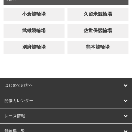
小倉競輪場
久留米競輪場
武雄競輪場
佐世保競輪場
別府競輪場
熊本競輪場
はじめての方へ
はじめての方へ
開催カレンダー
競輪
レース情報
オートレース
レース予想
競輪場一覧