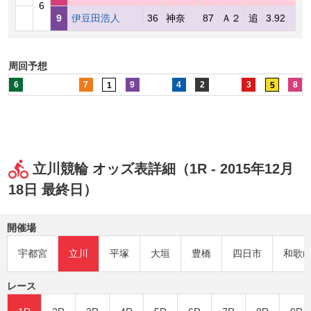
6
9
伊豆田浩人
36
神奈
87
Ａ２
追
3.92
周回予想
6
7
9
4
2
3
8
1
5
立川競輪 オッズ表詳細（1R - 2015年12月
18日 最終日）
開催場
宇都宮
立川
平塚
大垣
豊橋
四日市
和歌
レース