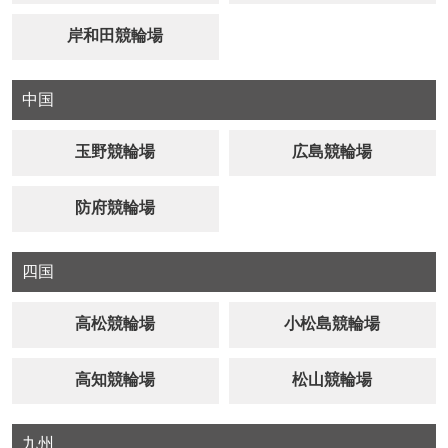
岸和田競輪場
中国
玉野競輪場
広島競輪場
防府競輪場
四国
高松競輪場
小松島競輪場
高知競輪場
松山競輪場
九州