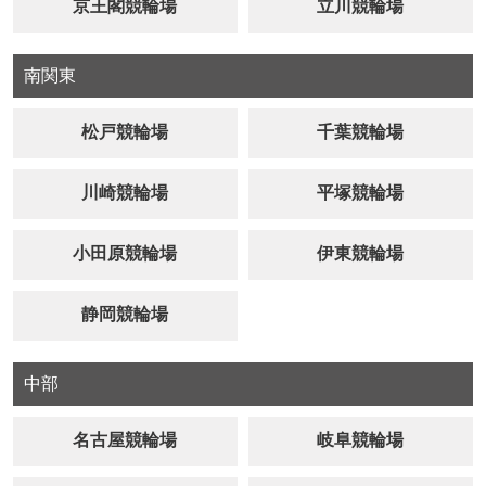
京王閣競輪場
立川競輪場
南関東
松戸競輪場
千葉競輪場
川崎競輪場
平塚競輪場
小田原競輪場
伊東競輪場
静岡競輪場
中部
名古屋競輪場
岐阜競輪場