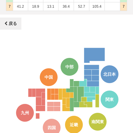
7
41.2
18.9
13.1
36.4
52.7
105.4
7
戻る
中部
北日本
中国
関東
九州
南関東
近畿
四国