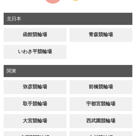
北日本
函館競輪場
青森競輪場
いわき平競輪場
関東
弥彦競輪場
前橋競輪場
取手競輪場
宇都宮競輪場
大宮競輪場
西武園競輪場