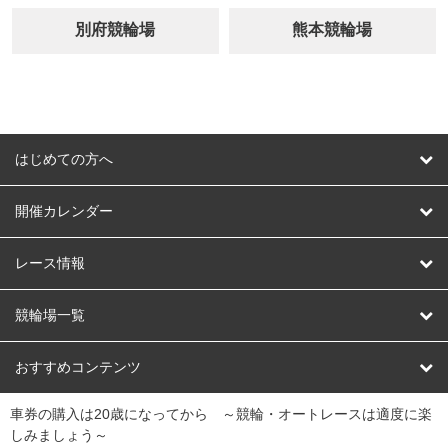
別府競輪場
熊本競輪場
はじめての方へ
はじめての方へ
開催カレンダー
競輪
レース情報
オートレース
レース予想
競輪場一覧
競輪くじ
レース結果
北日本
函館競輪場
青森競輪場
いわき平競輪場
おすすめコンテンツ
車券の購入は20歳になってから ～競輪・オートレースは適度に楽
Dokanto!
キャリーオーバー一覧
関
競輪選手情報
弥彦競輪場
前橋競輪場
取手競輪場
宇都宮競輪場
しみましょう～
東