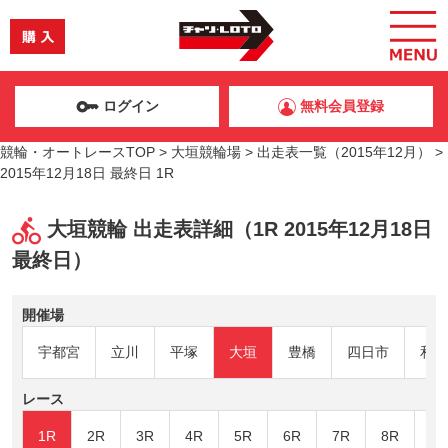
ログイン
無料会員登録
競輪・オートレースTOP
>
大垣競輪場
>
出走表一覧（2015年12月）
>
2015年12月18日 最終日 1R
大垣競輪 出走表詳細（1R 2015年12月18日
最終日）
開催場
宇都宮
立川
平塚
大垣
豊橋
四日市
和歌
レース
1R
2R
3R
4R
5R
6R
7R
8R
9R