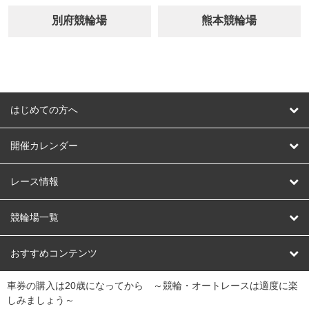
別府競輪場
熊本競輪場
はじめての方へ
はじめての方へ
開催カレンダー
競輪
レース情報
オートレース
レース予想
競輪場一覧
競輪くじ
レース結果
北日本
函館競輪場
青森競輪場
いわき平競輪場
おすすめコンテンツ
車券の購入は20歳になってから ～競輪・オートレースは適度に楽
Dokanto!
キャリーオーバー一覧
関
競輪選手情報
弥彦競輪場
前橋競輪場
取手競輪場
宇都宮競輪場
しみましょう～
東