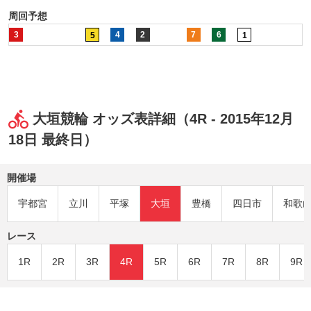
周回予想
3
4
2
7
6
5
1
大垣競輪 オッズ表詳細（4R - 2015年12月
18日 最終日）
開催場
宇都宮
立川
平塚
大垣
豊橋
四日市
和歌
レース
1R
2R
3R
4R
5R
6R
7R
8R
9R