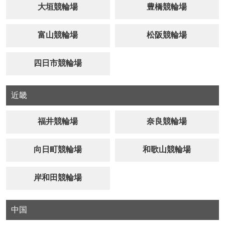
大垣競輪場
豊橋競輪場
富山競輪場
松阪競輪場
四日市競輪場
近畿
福井競輪場
奈良競輪場
向日町競輪場
和歌山競輪場
岸和田競輪場
中国