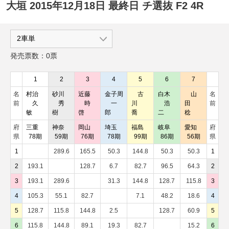
大垣 2015年12月18日 最終日 チ選抜 F2 4R
発売票数：0票
1
2
3
4
5
6
7
名
村治
砂川
近藤
金子周
古
白木
山
名
前
久
秀
時
一
川
浩
田
前
敏
樹
啓
郎
喬
二
稔
府
三重
神奈
岡山
埼玉
福島
岐阜
愛知
府
県
78期
59期
76期
78期
99期
86期
56期
県
1
289.6
165.5
50.3
144.8
50.3
50.3
1
2
193.1
128.7
6.7
82.7
96.5
64.3
2
3
193.1
289.6
31.3
144.8
128.7
115.8
3
4
105.3
55.1
82.7
7.1
48.2
18.6
4
5
128.7
115.8
144.8
2.5
128.7
60.9
5
6
115.8
144.8
89.1
19.3
82.7
15.2
6