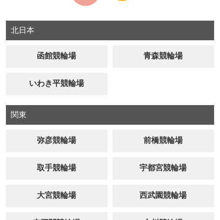
北日本
函館競輪場
青森競輪場
いわき平競輪場
関東
弥彦競輪場
前橋競輪場
取手競輪場
宇都宮競輪場
大宮競輪場
西武園競輪場