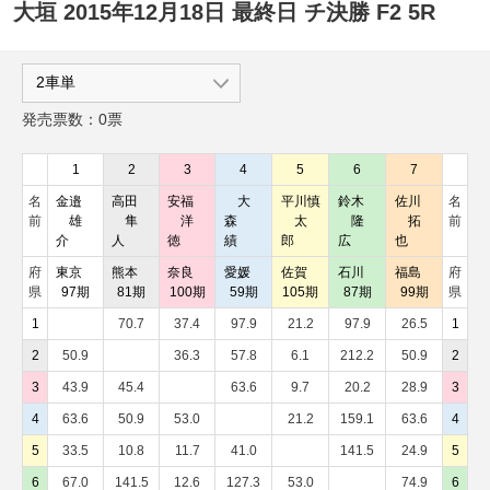
大垣 2015年12月18日 最終日 チ決勝 F2 5R
発売票数：0票
1
2
3
4
5
6
7
名
金邉
高田
安福
大
平川慎
鈴木
佐川
名
前
雄
隼
洋
森
太
隆
拓
前
介
人
徳
績
郎
広
也
府
東京
熊本
奈良
愛媛
佐賀
石川
福島
府
県
97期
81期
100期
59期
105期
87期
99期
県
1
70.7
37.4
97.9
21.2
97.9
26.5
1
2
50.9
36.3
57.8
6.1
212.2
50.9
2
3
43.9
45.4
63.6
9.7
20.2
28.9
3
4
63.6
50.9
53.0
21.2
159.1
63.6
4
5
33.5
10.8
11.7
41.0
141.5
24.9
5
6
67.0
141.5
12.6
127.3
53.0
74.9
6