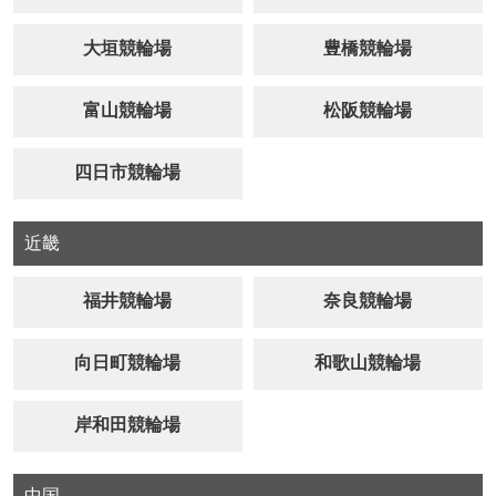
大垣競輪場
豊橋競輪場
富山競輪場
松阪競輪場
四日市競輪場
近畿
福井競輪場
奈良競輪場
向日町競輪場
和歌山競輪場
岸和田競輪場
中国