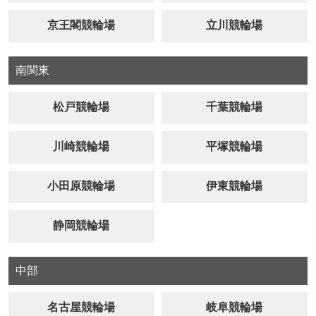
京王閣競輪場
立川競輪場
南関東
松戸競輪場
千葉競輪場
川崎競輪場
平塚競輪場
小田原競輪場
伊東競輪場
静岡競輪場
中部
名古屋競輪場
岐阜競輪場