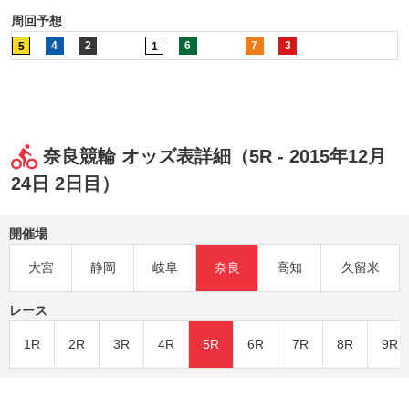
周回予想
4
2
6
7
3
5
1
奈良競輪 オッズ表詳細（5R - 2015年12月
24日 2日目）
開催場
大宮
静岡
岐阜
奈良
高知
久留米
レース
1R
2R
3R
4R
5R
6R
7R
8R
9R