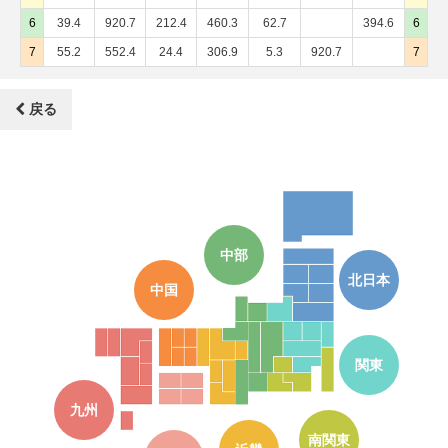
6
39.4
920.7
212.4
460.3
62.7
394.6
6
7
55.2
552.4
24.4
306.9
5.3
920.7
7
戻る
中部
北日本
中国
関東
九州
南関東