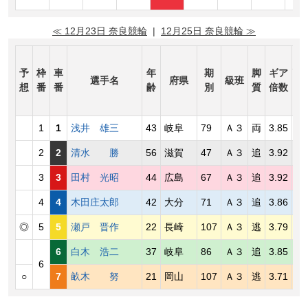
≪ 12月23日 奈良競輪
|
12月25日 奈良競輪 ≫
予
枠
車
年
期
脚
ギア
選手名
府県
級班
競
想
番
番
齢
別
質
倍数
得
1
1
浅井 雄三
43
岐阜
79
Ａ３
両
3.85
74
2
2
清水 勝
56
滋賀
47
Ａ３
追
3.92
68
3
3
田村 光昭
44
広島
67
Ａ３
追
3.92
73
4
4
木田庄太郎
42
大分
71
Ａ３
追
3.86
70
◎
5
5
瀬戸 晋作
22
長崎
107
Ａ３
逃
3.79
77
6
白木 浩二
37
岐阜
86
Ａ３
追
3.85
65
6
○
7
畝木 努
21
岡山
107
Ａ３
逃
3.71
74