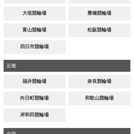
大垣競輪場
豊橋競輪場
富山競輪場
松阪競輪場
四日市競輪場
近畿
福井競輪場
奈良競輪場
向日町競輪場
和歌山競輪場
岸和田競輪場
中国