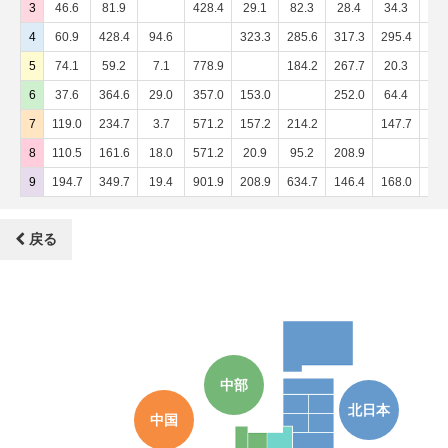
3
46.6
81.9
428.4
29.1
82.3
28.4
34.3
153
4
60.9
428.4
94.6
323.3
285.6
317.3
295.4
816
5
74.1
59.2
7.1
778.9
184.2
267.7
20.3
463
6
37.6
364.6
29.0
357.0
153.0
252.0
64.4
778
7
119.0
234.7
3.7
571.2
157.2
214.2
147.7
285
8
110.5
161.6
18.0
571.2
20.9
95.2
208.9
364
9
194.7
349.7
19.4
901.9
208.9
634.7
146.4
168.0
戻る
中部
北日本
中国