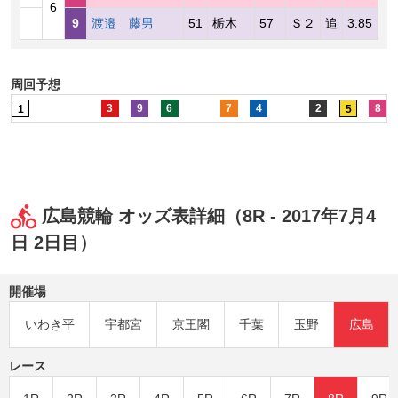
6
9
渡邉 藤男
51
栃木
57
Ｓ２
追
3.85
90
周回予想
3
9
6
7
4
2
8
1
5
広島競輪 オッズ表詳細（8R - 2017年7月4
日 2日目）
開催場
いわき平
宇都宮
京王閣
千葉
玉野
広島
レース