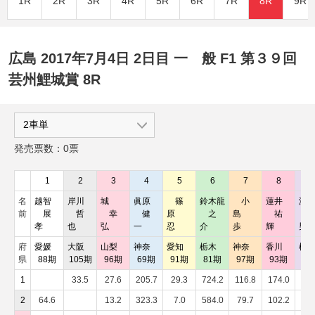
1R
2R
3R
4R
5R
6R
7R
8R
9R
広島 2017年7月4日 2日目 一 般 F1 第３９回
芸州鯉城賞 8R
発売票数：0票
1
2
3
4
5
6
7
8
9
名
越智
岸川
城
眞原
篠
鈴木龍
小
蓮井
渡
前
展
哲
幸
健
原
之
島
祐
孝
也
弘
一
忍
介
歩
輝
府
愛媛
大阪
山梨
神奈
愛知
栃木
神奈
香川
栃
県
88期
105期
96期
69期
91期
81期
97期
93期
57
1
33.5
27.6
205.7
29.3
724.2
116.8
174.0
296
2
64.6
13.2
323.3
7.0
584.0
79.7
102.2
241