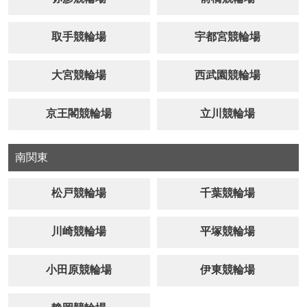
取手競輪場
宇都宮競輪場
大宮競輪場
西武園競輪場
京王閣競輪場
立川競輪場
南関東
松戸競輪場
千葉競輪場
川崎競輪場
平塚競輪場
小田原競輪場
伊東競輪場