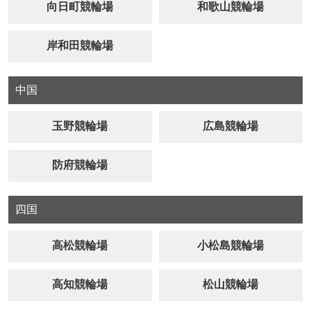
向日町競輪場
和歌山競輪場
岸和田競輪場
中国
玉野競輪場
広島競輪場
防府競輪場
四国
高松競輪場
小松島競輪場
高知競輪場
松山競輪場