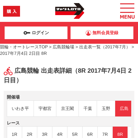
ログイン
無料会員登録
競輪・オートレースTOP
>
広島競輪場
>
出走表一覧（2017年7月）
>
2017年7月4日 2日目 8R
広島競輪 出走表詳細（8R 2017年7月4日 2
日目）
開催場
いわき平
宇都宮
京王閣
千葉
玉野
広島
レース
1R
2R
3R
4R
5R
6R
7R
8R
9R