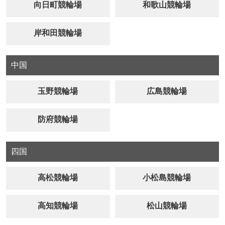
向日町競輪場
和歌山競輪場
岸和田競輪場
中国
玉野競輪場
広島競輪場
防府競輪場
四国
高松競輪場
小松島競輪場
高知競輪場
松山競輪場