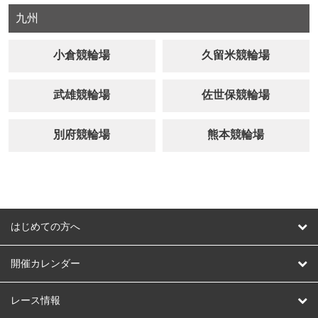
九州
小倉競輪場
久留米競輪場
武雄競輪場
佐世保競輪場
別府競輪場
熊本競輪場
はじめての方へ
はじめての方へ
開催カレンダー
競輪
レース情報