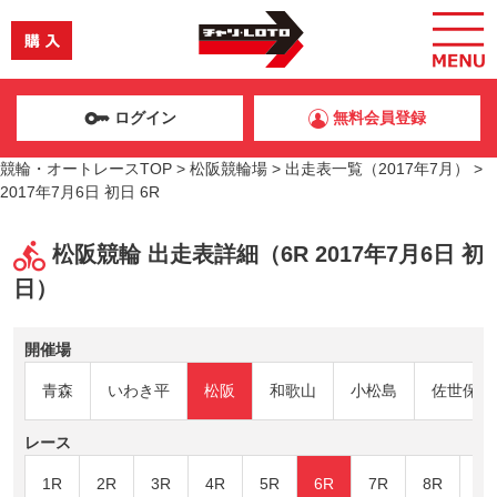
ログイン
無料会員登録
競輪・オートレースTOP
>
松阪競輪場
>
出走表一覧（2017年7月）
>
2017年7月6日 初日 6R
松阪競輪 出走表詳細（6R 2017年7月6日 初
日）
開催場
青森
いわき平
松阪
和歌山
小松島
佐世保
レース
1R
2R
3R
4R
5R
6R
7R
8R
9R