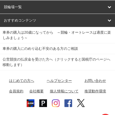
オートレース
レース予想
競輪場一覧
競輪くじ
レース結果
北日本
函館競輪場
青森競輪場
いわき平競輪場
おすすめコンテンツ
車券の購入は20歳になってから ～競輪・オートレースは適度に楽
Dokanto!
キャリーオーバー一覧
関
競輪選手情報
弥彦競輪場
前橋競輪場
取手競輪場
宇都宮競輪場
しみましょう～
東
大宮競輪場
西武園競輪場
京王閣競輪場
立川競輪場
チャリロトプラザ
Perfecta Navi
車券の購入にのめり込む不安のある方のご相談
南
松戸競輪場
千葉競輪場
川崎競輪場
平塚競輪場
公営競技の払戻金を受けた方へ（クリックすると国税庁のページへ
netkeirin
関
移動します）
小田原競輪場
伊東競輪場
静岡競輪場
東
ケイリンガル
中
名古屋競輪場
岐阜競輪場
大垣競輪場
豊橋競輪場
はじめての方へ
ヘルプセンター
お問い合わせ
部
チャリレンジャー
富山競輪場
松阪競輪場
四日市競輪場
会員規約
会社概要
個人情報について
推奨動作環境
競輪場情報
近
福井競輪場
奈良競輪場
向日町競輪場
和歌山競輪場
畿
岸和田競輪場
オートレース場情報