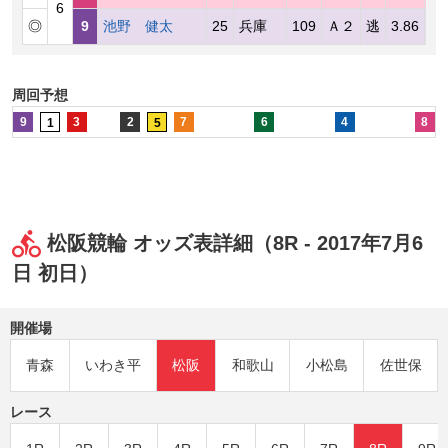
6
◎
9
池野 健太
25
兵庫
109
Ａ２
逃
3.86
91
周回予想
9
3
2
7
6
4
8
1
5
松阪競輪 オッズ表詳細（8R - 2017年7月6
日 初日）
開催場
青森
いわき平
松阪
和歌山
小松島
佐世保
レース