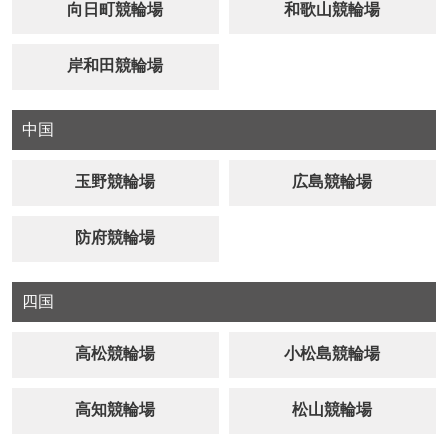
向日町競輪場
和歌山競輪場
岸和田競輪場
中国
玉野競輪場
広島競輪場
防府競輪場
四国
高松競輪場
小松島競輪場
高知競輪場
松山競輪場