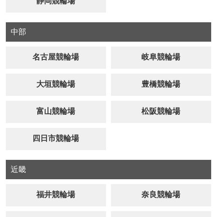
静岡競輪場
中部
名古屋競輪場
岐阜競輪場
大垣競輪場
豊橋競輪場
富山競輪場
松阪競輪場
四日市競輪場
近畿
福井競輪場
奈良競輪場