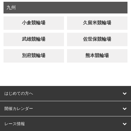
九州
小倉競輪場
久留米競輪場
武雄競輪場
佐世保競輪場
別府競輪場
熊本競輪場
はじめての方へ
はじめての方へ
開催カレンダー
競輪
レース情報