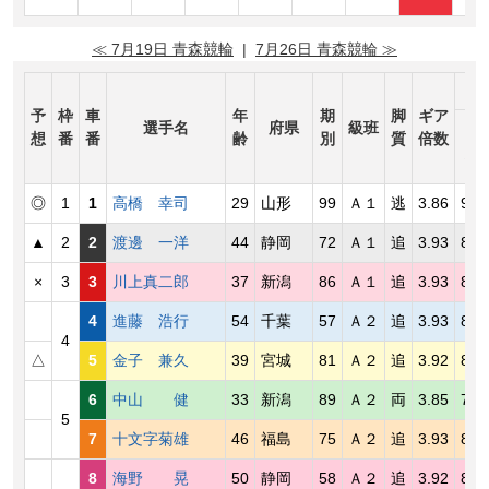
≪ 7月19日 青森競輪
|
7月26日 青森競輪 ≫
予
枠
車
年
期
脚
ギア
選手名
府県
級班
競
想
番
番
齢
別
質
倍数
得
◎
1
1
高橋 幸司
29
山形
99
Ａ１
逃
3.86
93.
▲
2
2
渡邊 一洋
44
静岡
72
Ａ１
追
3.93
88.
×
3
3
川上真二郎
37
新潟
86
Ａ１
追
3.93
86.
4
進藤 浩行
54
千葉
57
Ａ２
追
3.93
83.
4
△
5
金子 兼久
39
宮城
81
Ａ２
追
3.92
85.
6
中山 健
33
新潟
89
Ａ２
両
3.85
78.
5
7
十文字菊雄
46
福島
75
Ａ２
追
3.93
84.
8
海野 晃
50
静岡
58
Ａ２
追
3.92
82.