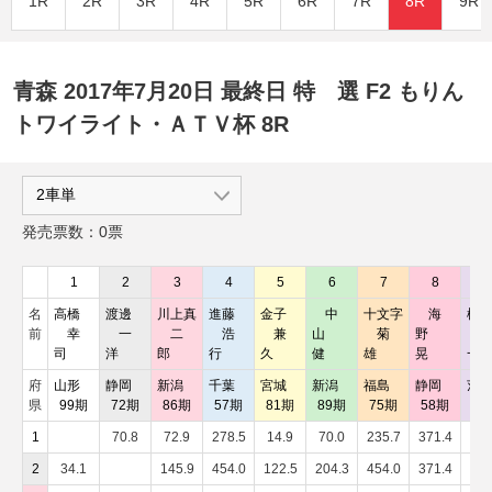
1R
2R
3R
4R
5R
6R
7R
8R
9R
青森 2017年7月20日 最終日 特 選 F2 もりん
トワイライト・ＡＴＶ杯 8R
発売票数：0票
1
2
3
4
5
6
7
8
9
名
高橋
渡邊
川上真
進藤
金子
中
十文字
海
松
前
幸
一
二
浩
兼
山
菊
野
司
洋
郎
行
久
健
雄
晃
府
山形
静岡
新潟
千葉
宮城
新潟
福島
静岡
茨
県
99期
72期
86期
57期
81期
89期
75期
58期
90
1
70.8
72.9
278.5
14.9
70.0
235.7
371.4
6.
2
34.1
145.9
454.0
122.5
204.3
454.0
371.4
5.