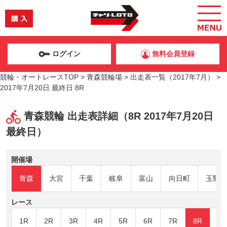
ログイン
無料会員登録
競輪・オートレースTOP
>
青森競輪場
>
出走表一覧（2017年7月）
>
2017年7月20日 最終日 8R
青森競輪 出走表詳細（8R 2017年7月20日
最終日）
開催場
青森
大宮
千葉
岐阜
富山
向日町
玉野
レース
1R
2R
3R
4R
5R
6R
7R
8R
9R