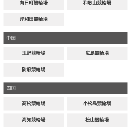
向日町競輪場
和歌山競輪場
岸和田競輪場
中国
玉野競輪場
広島競輪場
防府競輪場
四国
高松競輪場
小松島競輪場
高知競輪場
松山競輪場