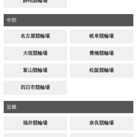
静岡競輪場
中部
名古屋競輪場
岐阜競輪場
大垣競輪場
豊橋競輪場
富山競輪場
松阪競輪場
四日市競輪場
近畿
福井競輪場
奈良競輪場