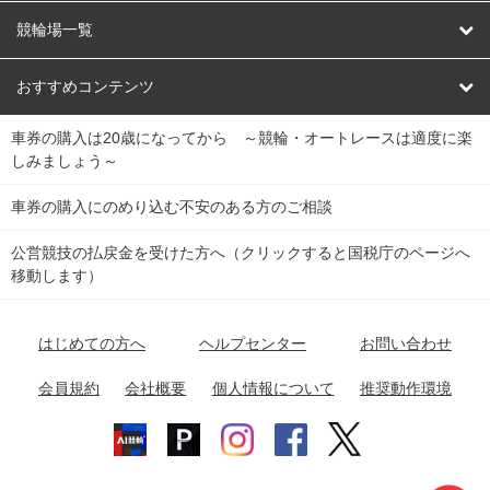
オートレース
レース予想
競輪場一覧
競輪くじ
レース結果
北日本
函館競輪場
青森競輪場
いわき平競輪場
おすすめコンテンツ
車券の購入は20歳になってから ～競輪・オートレースは適度に楽
Dokanto!
キャリーオーバー一覧
関
競輪選手情報
弥彦競輪場
前橋競輪場
取手競輪場
宇都宮競輪場
しみましょう～
東
大宮競輪場
西武園競輪場
京王閣競輪場
立川競輪場
チャリロトプラザ
Perfecta Navi
車券の購入にのめり込む不安のある方のご相談
南
松戸競輪場
千葉競輪場
川崎競輪場
平塚競輪場
公営競技の払戻金を受けた方へ（クリックすると国税庁のページへ
netkeirin
関
移動します）
小田原競輪場
伊東競輪場
静岡競輪場
東
ケイリンガル
中
名古屋競輪場
岐阜競輪場
大垣競輪場
豊橋競輪場
はじめての方へ
ヘルプセンター
お問い合わせ
部
チャリレンジャー
富山競輪場
松阪競輪場
四日市競輪場
会員規約
会社概要
個人情報について
推奨動作環境
競輪場情報
近
福井競輪場
奈良競輪場
向日町競輪場
和歌山競輪場
畿
岸和田競輪場
オートレース場情報