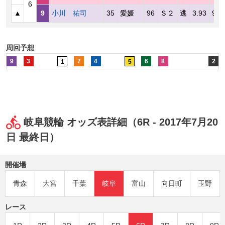
6
▲
9
小川 祐司
35
愛媛
96
Ｓ２
逃
3.93
98.
周回予想
9
3
7
4
6
8
2
1
5
岐阜競輪 オッズ表詳細（6R - 2017年7月20
日 最終日）
開催場
青森
大宮
千葉
岐阜
富山
向日町
玉野
レース