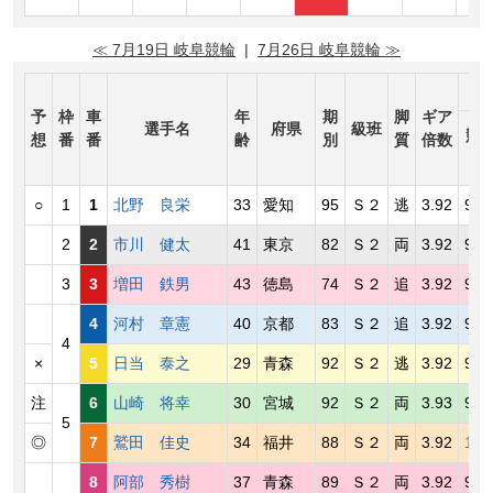
≪ 7月19日 岐阜競輪
|
7月26日 岐阜競輪 ≫
予
枠
車
年
期
脚
ギア
選手名
府県
級班
競
想
番
番
齢
別
質
倍数
○
1
1
北野 良栄
33
愛知
95
Ｓ２
逃
3.92
95.
2
2
市川 健太
41
東京
82
Ｓ２
両
3.92
94.
3
3
増田 鉄男
43
徳島
74
Ｓ２
追
3.92
92.
4
河村 章憲
40
京都
83
Ｓ２
追
3.92
91.
4
×
5
日当 泰之
29
青森
92
Ｓ２
逃
3.92
97.
注
6
山崎 将幸
30
宮城
92
Ｓ２
両
3.93
91.
5
◎
7
鷲田 佳史
34
福井
88
Ｓ２
両
3.92
103
8
阿部 秀樹
37
青森
89
Ｓ２
両
3.92
91.