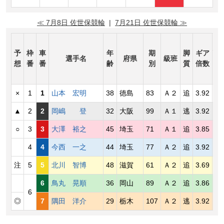
≪ 7月8日 佐世保競輪
|
7月21日 佐世保競輪 ≫
予
枠
車
年
期
脚
ギア
選手名
府県
級班
競
想
番
番
齢
別
質
倍数
得
×
1
1
山本 宏明
38
徳島
83
Ａ２
追
3.92
85
▲
2
2
岡嶋 登
32
大阪
99
Ａ１
逃
3.92
83
○
3
3
大澤 裕之
45
埼玉
71
Ａ１
追
3.85
86
4
4
今西 一之
44
埼玉
77
Ａ２
追
3.92
79
注
5
5
北川 智博
48
滋賀
61
Ａ２
追
3.69
81
6
鳥丸 晃順
36
岡山
89
Ａ２
追
3.86
79
6
◎
7
隅田 洋介
29
栃木
107
Ａ２
逃
3.92
93