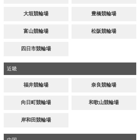
大垣競輪場
豊橋競輪場
富山競輪場
松阪競輪場
四日市競輪場
近畿
福井競輪場
奈良競輪場
向日町競輪場
和歌山競輪場
岸和田競輪場
中国